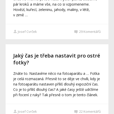
pár kroků a máme vše, na co si vzpomeneme.
Hovězí, kuřecí, zeleninu, jahody, maliny, v létě,
v zimě …
Josef Cvrček
29
Komentářů
Jaký čas je třeba nastavit pro ostré
fotky?
Znáte to. Nastavíme něco na fotoaparátu a … Fotka
je celá rozmazaná. Přesně to se děje ve chvíli, kdy je
na fotoaparátu nastaven příliš dlouhý expoziční čas.
Co je to příliš dlouhý čas? A jaké časy ještě udržíme
při focení z ruky? Tak přesně o tom je tento článek.
Josef Cvrček
22
Komentářů