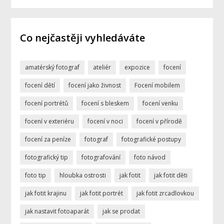
Co nejčastěji vyhledáváte
amatérský fotograf
ateliér
expozice
focení
focení dětí
focení jako živnost
Focení mobilem
focení portrétů
focení s bleskem
focení venku
focení v exteriéru
focení v noci
focení v přírodě
focení za peníze
fotograf
fotografické postupy
fotografický tip
fotografování
foto návod
foto tip
hloubka ostrosti
jak fotit
jak fotit děti
jak fotit krajinu
jak fotit portrét
jak fotit zrcadlovkou
jak nastavit fotoaparát
jak se prodat