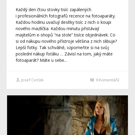
Každý den čtou stovky tisíc zapálených
i profesionálních fotografů recence na fotoaparáty.
Každou hodinu uvažují desítky tisíc z nich o koupi
nového mazlíčka. Každou minutu přistávají
majitelům e-shopů “na stole” tisíce objednávek. Co
si od nákupu nového přístroje většina z nich slibuje?
Lepší fotky. Tak schválně, vzpomeňte si na svůj
poslední nákup foťáku … Závisí na tom, jaký máte
fotoaparát? Máte u sebe...
Josef Cvrček
9
Komentářů