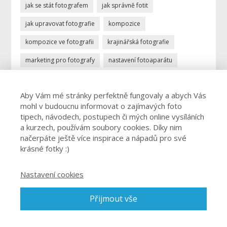
jak se stát fotografem
jak správně fotit
jak upravovat fotografie
kompozice
kompozice ve fotografii
krajinářská fotografie
marketing pro fotografy
nastavení fotoaparátu
ostření
portrétní fotografie
povolání fotograf
Aby Vám mé stránky perfektně fungovaly a abych Vás
profese fotograf
profesionální fotograf
mohl v budoucnu informovat o zajímavých foto
vydělávání focením
úprava fotek
úprava fotografií
tipech, návodech, postupech či mých online vysíláních
a kurzech, používám soubory cookies. Díky nim
živnost fotograf
načerpáte ještě více inspirace a nápadů pro své
krásné fotky :)
Nastavení cookies
© 2026 Josef Cvrček - Jak fotit špičkové fotky a jak nastavit
Přijmout vše
fotoaparát. O focení. Jednoduše. - cvrcek@josefcvrcek.cz