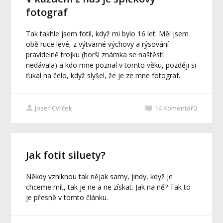
fotograf
Tak takhle jsem fotil, když mi bylo 16 let. Měl jsem
obě ruce levé, z výtvarné výchovy a rýsování
pravidelně trojku (horší známka se naštěstí
nedávala) a kdo mne poznal v tomto věku, později si
ťukal na čelo, když slyšel, že je ze mne fotograf.
Josef Cvrček
14
Komentářů
Jak fotit siluety?
Někdy vzniknou tak nějak samy, jindy, když je
chceme mít, tak je ne a ne získat. Jak na ně? Tak to
je přesně v tomto článku.