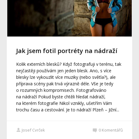
Jak jsem fotil portréty na nádraží
Kolik externích blesků? Když fotografuji v terénu, tak
nejčastěji používám jen jeden blesk. Ano, s více
blesky lze vykouzlit více muziky (nebo světla?), ale
příprava scény pak trvá výrazně déle. Vše je tedy
o rozumných kompromisech. Fotografováno
na nádraží Pokud byste chtěli hledat nádraží,
na kterém fotografie Nikol vznikly, ušetřím Vám
trochu času a cestování. Je to nádraží Plzeň – Jižní...
Josef Cvrček
0
Komentářů