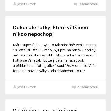
Josef Cvrček
9
Komentářů
Dokonalé fotky, které většinou
nikdo nepochopí
Máte super fotku! Bylo to tak náročné! Venku minus
10, vstávali jste v 5 ráno, byli jste na místě 2 hodiny,
než jste to svítání vyfotili… No zkrátka životní výkon!
Fotka se Vám tak líbí, že ji dáte na facebook
a přihlásíte do fotografické soutěže. A ono nic. Vaše
fotka nechává diváky zcela chladnými. Co to?
Josef Cvrček
27
Komentářů
V každém z nás je špičkový