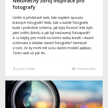
Nekonečný zdroj inspirace pro
fotografy
Umíte si představit web, kde najdete spoustu
krásných fotografií? Web, kde u každé fotografie
bude i podrobné schéma, jak byla focena? Kde bylo
jaké světlo (blesk) a jak byl nastavený fotoaparát?
A co kdyby jste mohli na tomto webu kreslit i vlastní
schémata a vkládat vlastní fotografie? Nemluvě
o tom, že by mohl mít svou vlastní mobilní aplikaci.
Tento web už pár let...
Josef Cvrček
2
Komentáře