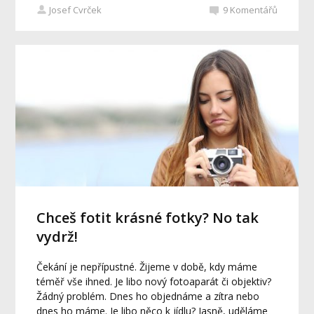
Josef Cvrček
9
Komentářů
Chceš fotit krásné fotky? No tak
vydrž!
Čekání je nepřípustné. Žijeme v době, kdy máme
téměř vše ihned. Je libo nový fotoaparát či objektiv?
Žádný problém. Dnes ho objednáme a zítra nebo
dnes ho máme. Je libo něco k jídlu? Jasně, uděláme