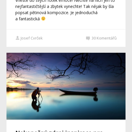
Vneste do svých fotek emoce! Nechte na nich jen to
nejfantastičtější a zbytek vynechte! Tak nějak by šla
popsat pětinová kompozice. Je jednoduchá
a fantastická
Josef Cvrček
30
Komentářů