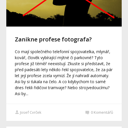
Zanikne profese fotografa?
Co mají společného telefonní spojovatelka, mlynář,
kovář, člověk vybírající mýtné či parkovné? Tyto
profese již téměř neexistují. Zkuste si představit, že
před padesáti lety někdo řekl spojovatelce, že za pár
let její profese zcela vymizí. Že jí nahradí automaty.
Asi by si ťukala na čelo. A co kdybychom to samé
dnes řekli řidičovi tramvaje? Nebo strojvedoucímu?
Asi by...
Josef Cvrček
0
Komentářů