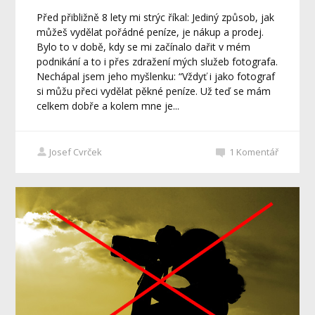
Před přibližně 8 lety mi strýc říkal: Jediný způsob, jak
můžeš vydělat pořádné peníze, je nákup a prodej.
Bylo to v době, kdy se mi začínalo dařit v mém
podnikání a to i přes zdražení mých služeb fotografa.
Nechápal jsem jeho myšlenku: “Vždyť i jako fotograf
si můžu přeci vydělat pěkné peníze. Už teď se mám
celkem dobře a kolem mne je...
Josef Cvrček
1
Komentář