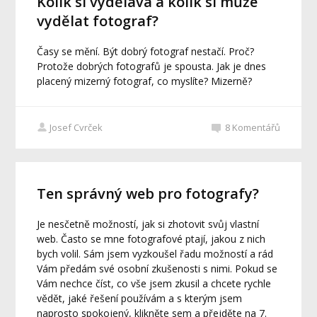
Kolik si vydělává a kolik si může
vydělat fotograf?
Časy se mění. Být dobrý fotograf nestačí. Proč?
Protože dobrých fotografů je spousta. Jak je dnes
placený mizerný fotograf, co myslíte? Mizerně?
Josef Cvrček
8
Komentářů
Ten správný web pro fotografy?
Je nesčetně možností, jak si zhotovit svůj vlastní
web. Často se mne fotografové ptají, jakou z nich
bych volil. Sám jsem vyzkoušel řadu možností a rád
Vám předám své osobní zkušenosti s nimi. Pokud se
Vám nechce číst, co vše jsem zkusil a chcete rychle
vědět, jaké řešení používám a s kterým jsem
naprosto spokojený, klikněte sem a přejděte na 7.