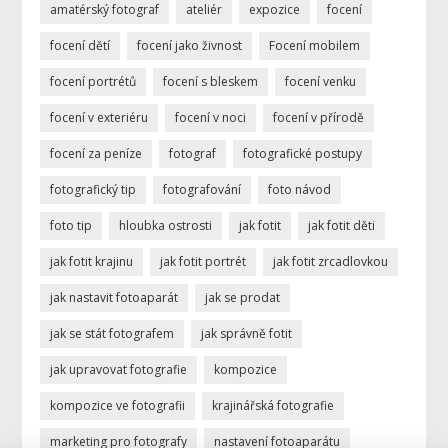
amatérský fotograf
ateliér
expozice
focení
focení dětí
focení jako živnost
Focení mobilem
focení portrétů
focení s bleskem
focení venku
focení v exteriéru
focení v noci
focení v přírodě
focení za peníze
fotograf
fotografické postupy
fotografický tip
fotografování
foto návod
foto tip
hloubka ostrosti
jak fotit
jak fotit děti
jak fotit krajinu
jak fotit portrét
jak fotit zrcadlovkou
jak nastavit fotoaparát
jak se prodat
jak se stát fotografem
jak správně fotit
jak upravovat fotografie
kompozice
kompozice ve fotografii
krajinářská fotografie
marketing pro fotografy
nastavení fotoaparátu