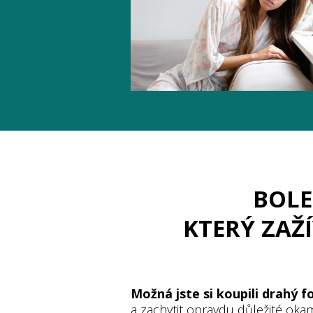
BOLE
KTERÝ ZAŽ
Možná jste si koupili drahý f
a zachytit opravdu důležité okam