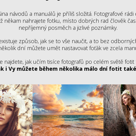
ina návodů a manuálů je příliš složitá. Fotografové rádi d
ž někam nahrajete fotku, místo dobrých rad člověk čast
nepříjemný posměch a jizlivé poznámky.
existuje způsob, jak se to vše naučit, a to bez odborný
několik dní můžete umět nastavovat foťák ve zcela ma
 najdete, jak učím tisíce fotografů po celém světě fotit 
ak i Vy můžete během několika málo dní fotit tak