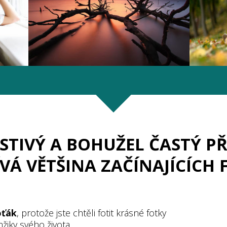
STIVÝ A BOHUŽEL ČASTÝ PŘ
ÍVÁ VĚTŠINA ZAČÍNAJÍCÍCH
oťák
, protože jste chtěli fotit krásné fotky
žiky svého života.