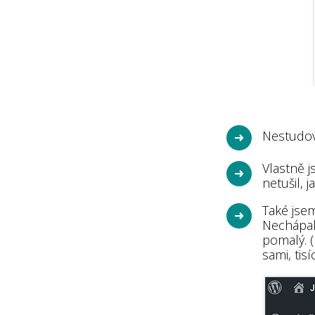
Nestudov
Vlastně j
netušil, j
Také jsem
Nechápal 
pomalý. (
sami, tis