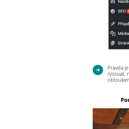
Pravda je
rýsovat,
oblouke
Pod