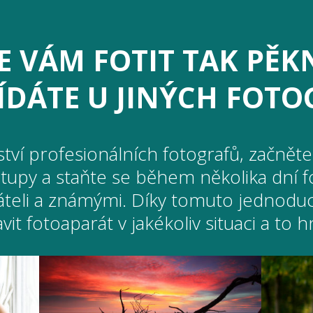
E VÁM FOTIT TAK PĚK
ÍDÁTE U JINÝCH FOT
tví profesionálních fotografů, začněte 
ostupy a staňte se během několika dní f
áteli a známými. Díky tomuto jedno
vit fotoaparát v jakékoliv situaci a to