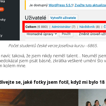
Počet studentů české verze Josefova kurzu - 6865.
 navíc taková, že jsem nikdy neměl talent… Neuměl jsem 
 nedokázal jsem psát básně, zkrátka veškeré umění šlo 
m kolem mne.
ívejte se, jaké fotky jsem fotil, když mi bylo 18