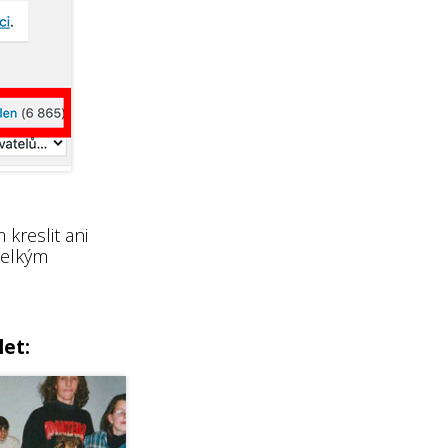
kreslit ani
velkým
let: