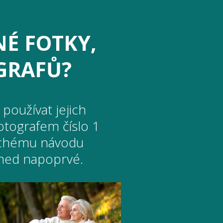
NÉ FOTKY,
OGRAFŮ?
používat jejich
otografem číslo 1
duchému návodu
 hned napoprvé.