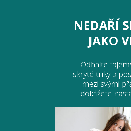
NEDAŘÍ S
JAKO V
Odhalte tajems
skryté triky a p
mezi svými př
dokážete nasta