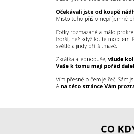
Očekávali jste od koupě nád
Místo toho přišlo nepříjemné p
Fotky rozmazané a málo prokresl
horší, než když fotíte mobilem. P
světlé a jindy příliš tmavé.
Zkrátka a jednoduše,
všude kol
Vaše k tomu mají pořád dale
Vím přesně o čem je řeč. Sám js
A
na této stránce Vám prozra
CO KD