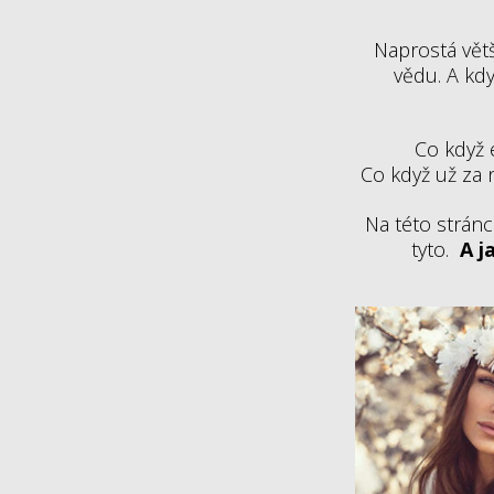
Naprostá větš
vědu. A kdy
Co když 
Co když už za 
Na této stránce
tyto.
A j