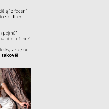
ělají z focení
o sklidí jen
ch pojmů?
nuálním režimu?
fotky, jako jsou
é takové!