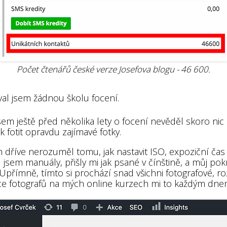
Počet čtenářů české verze Josefova blogu - 46 600.
al jsem žádnou školu focení.
sem ještě před několika lety o focení nevěděl skoro ni
ak fotit opravdu zajímavé fotky.
 dříve nerozuměl tomu, jak nastavit ISO, expoziční čas 
jsem manuály, přišly mi jak psané v čínštině, a můj pok
Upřímně, tímto si prochází snad všichni fotografové, r
íce fotografů na mých online kurzech mi to každým dnem