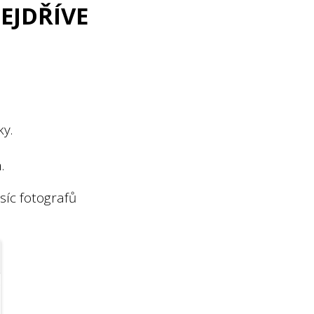
EJDŘÍVE
ky.
.
síc fotografů