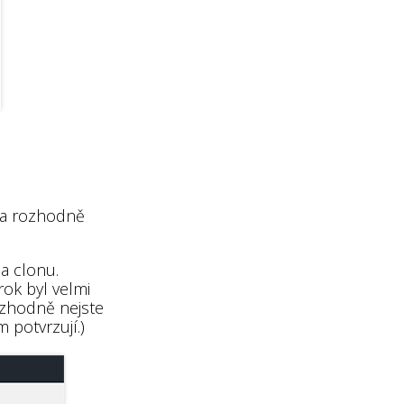
c a rozhodně
a clonu.
rok byl velmi
ozhodně nejste
 potvrzují.)