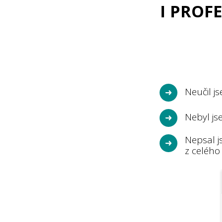
I PROF
Neučil j
Nebyl j
Nepsal j
z celého 