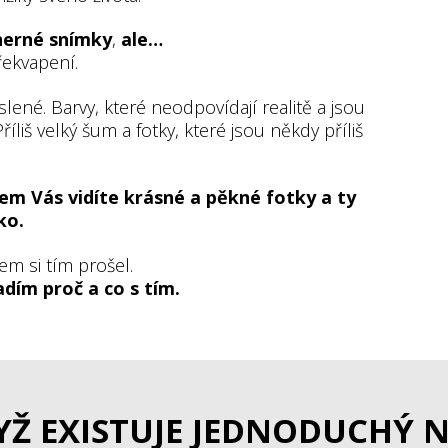
herné snímky
,
ale…
řekvapení.
ené. Barvy, které neodpovídají realitě a jsou
říliš velký šum a fotky, které jsou někdy příliš
em Vás vidíte krásné a pěkné fotky a ty
ko.
em si tím prošel.
dím proč a co s tím.
YŽ EXISTUJE JEDNODUCHÝ 