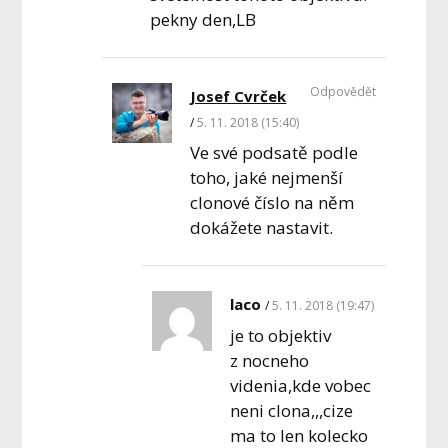
pekny den,LB
Odpovědět
Josef Cvrček
5. 11. 2018 (15:40)
Ve své podsatě podle
toho, jaké nejmenší
clonové číslo na něm
dokážete nastavit.
laco
5. 11. 2018 (19:47)
je to objektiv
z nocneho
videnia,kde vobec
neni clona,,,cize
ma to len kolecko