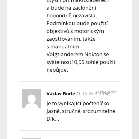
a bude na zaclonění
hóóóódně nezávislá,
Podmínkou bude použití
objektivů s motorickým
zaostřováním, takže
s manuálním
Voigtlanderem Nokton se
světelností 0,95 tohle použít
nepůjde.
Odpovědět
Václav Burle
1. 10. 2015 (13:58)
Je to vynikající počteníčko.
Jasné, stručné, srozumitelné.
Dík…