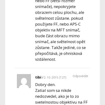
nebo FF (větší rozměr
snímače), nepokryjete
obrazem celou plochu, ale
světelnost zůstane. pokud
použijete FF, nebo APS-C
objektiv na MFT snímač,
bude část obrazu mimo
snímač, ale světelnost opět
zůstane. Takže jediné, co se
přepočítává, je ohnisková
vzdálenost.
Odpovědět
tibi
2. 10. 2015 (7:27)
Dobry den.
Zatial som sa nikde
nedozvedel, ako je to zo
svetelnostou objektivu na FF