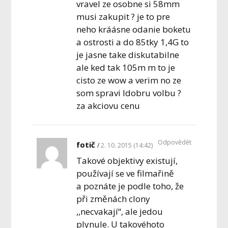
vravel ze osobne si 58mm
musi zakupit ? je to pre
neho kráásne odanie boketu
a ostrosti a do 85tky 1,4G to
je jasne take diskutabilne
ale ked tak 105m m to je
cisto ze wow a verim no ze
som spravi ldobru volbu ?
za akciovu cenu
Odpovědět
fotič
2. 10. 2015 (14:42)
Takové objektivy existují,
používají se ve filmařině
a poznáte je podle toho, že
při změnách clony
,,necvakají“, ale jedou
plynule. U takovéhoto