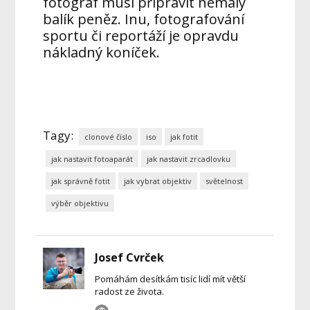
fotograf musí připravit nemalý
balík peněz. Inu, fotografování
sportu či reportáží je opravdu
nákladný koníček.
Tagy:
clonové číslo
iso
jak fotit
jak nastavit fotoaparát
jak nastavit zrcadlovku
jak správně fotit
jak vybrat objektiv
světelnost
výběr objektivu
Josef Cvrček
Pomáhám desítkám tisíc lidí mít větší
radost ze života.