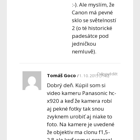
:-). Ale myslím, že
Canon má pevné
sklo se světelností
2 (o té historické
padesátce pod
jedničkou
nemluvě).
Odpovědět
Tomáš Goco
1. 10. 2015 (7:40)
Dobrý deň. Kúpil som si
video kameru Panasonic hc-
x920 a keď že kamera robí
aj pekné fotky tak snou
zvyknem urobiť aj niake to
foto. Na kamere je uvedené
že objektiv ma clonu f1,5-
2,8 ale keď som si prezeral