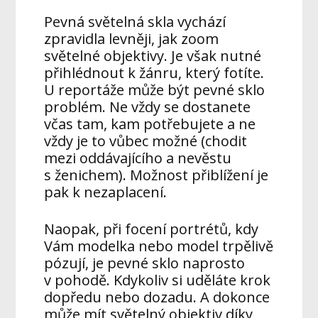
Pevná světelná skla vychází
zpravidla levněji, jak zoom
světelné objektivy. Je však nutné
přihlédnout k žánru, který fotíte.
U reportáže může být pevné sklo
problém. Ne vždy se dostanete
včas tam, kam potřebujete a ne
vždy je to vůbec možné (chodit
mezi oddávajícího a nevěstu
s ženichem). Možnost přiblížení je
pak k nezaplacení.
Naopak, při focení portrétů, kdy
Vám modelka nebo model trpělivě
pózují, je pevné sklo naprosto
v pohodě. Kdykoliv si uděláte krok
dopředu nebo dozadu. A dokonce
může mít světelný objektiv díky