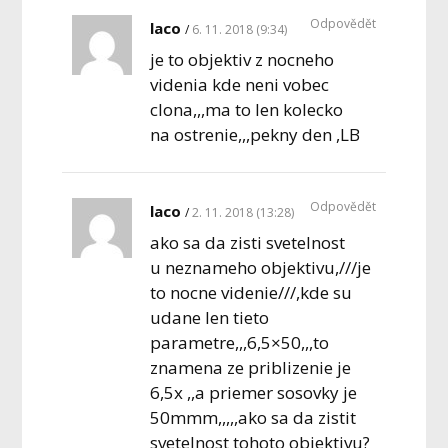
Odpovědět
laco
6. 11. 2018 (9:34)
je to objektiv z nocneho
videnia kde neni vobec
clona,,,ma to len kolecko
na ostrenie,,,pekny den ,LB
Odpovědět
laco
2. 11. 2018 (13:28)
ako sa da zisti svetelnost
u neznameho objektivu,///je
to nocne videnie///,kde su
udane len tieto
parametre,,,6,5×50,,,to
znamena ze priblizenie je
6,5x ,,a priemer sosovky je
50mmm,,,,,ako sa da zistit
svetelnost tohoto objektivu?