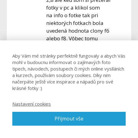
fotky v pc a klikol som
na info o fotke tak pri
niektorých fotkach bola
uvedená hodnota clony f6
alebo f8. Vôbec tomu
nerozumiem keďže kamera
má max clonu 2,8. Mohli by
Aby Vám mé stránky perfektně fungovaly a abych Vás
ste my to prosím vysvetliť?
mohl v budoucnu informovat o zajímavých foto
Ďakujem.
tipech, návodech, postupech či mých online vysíláních
a kurzech, používám soubory cookies. Díky nim
načerpáte ještě více inspirace a nápadů pro své
krásné fotky :)
Odpovědět
vendulajz
1. 10. 2015 (8:32)
Dobrý den, uvedené
Nastavení cookies
hodnoty f1,5 – 2,8 se
uvádí pro nejvíce
Přijmout vše
otevřenou clonu, tj.
na širokém konci = při