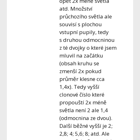
opět 2x méně světla
atd. Množství
průchozího světla ale
souvisí s plochou
vstupní pupily, tedy
s druhou odmocninou
z té dvojky o které jsem
mluvil na začátku
(obsah kruhu se
zmenší 2x pokud
průměr klesne cca
1,4x). Tedy vyšší
clonové číslo které
propouští 2x méně
světla není 2 ale 1,4
(odmocnina ze dvou).
Další běžné vyšší je 2;
2,8; 4; 5,6; 8; atd. Ale