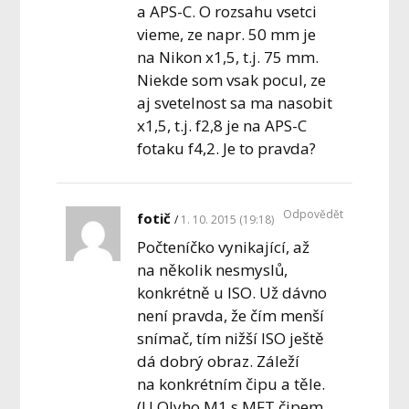
a APS-C. O rozsahu vsetci
vieme, ze napr. 50 mm je
na Nikon x1,5, t.j. 75 mm.
Niekde som vsak pocul, ze
aj svetelnost sa ma nasobit
x1,5, t.j. f2,8 je na APS-C
fotaku f4,2. Je to pravda?
Odpovědět
fotič
1. 10. 2015 (19:18)
Počteníčko vynikající, až
na několik nesmyslů,
konkrétně u ISO. Už dávno
není pravda, že čím menší
snímač, tím nižší ISO ještě
dá dobrý obraz. Záleží
na konkrétním čipu a těle.
(U Olyho M1 s MFT čipem