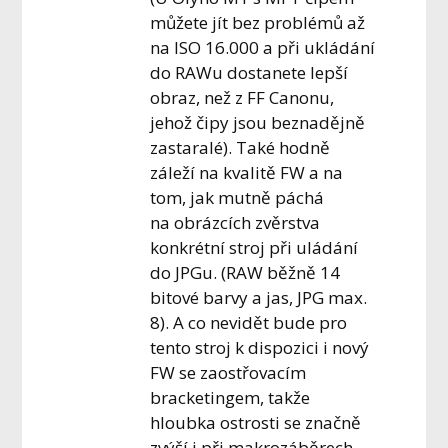
můžete jít bez problémů až
na ISO 16.000 a při ukládání
do RAWu dostanete lepší
obraz, než z FF Canonu,
jehož čipy jsou beznadějně
zastaralé). Také hodně
záleží na kvalitě FW a na
tom, jak mutně páchá
na obrázcích zvěrstva
konkrétní stroj při uládání
do JPGu. (RAW běžně 14
bitové barvy a jas, JPG max.
8). A co nevidět bude pro
tento stroj k dispozici i nový
FW se zaostřovacím
bracketingem, takže
hloubka ostrosti se značně
zvýší i při makrozáběrech