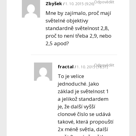
Odpovědět
Zbyšek
1. 10. 2015 (9:26)
Mne by zajímalo, proč mají
světelné objektivy
standardně světelnost 2,8,
proč to není třeba 2,9, nebo
2,5 apod?
Odpovědět
fractal
1. 10. 2015 (18:31)
To je velice
jednoduché. Jako
základ je světelnost 1
a jelikož standardem
je, že další vyšší
clonové číslo se udává
takové, která propouští
2x méně světla, další