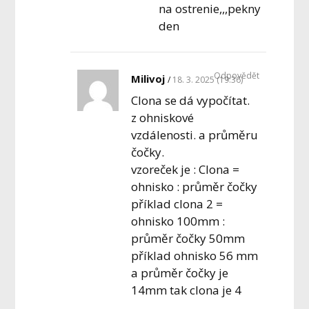
na ostrenie,,,pekny
den
Odpovědět
Milivoj
18. 3. 2025 (19:36)
Clona se dá vypočítat.
z ohniskové
vzdálenosti. a průměru
čočky.
vzoreček je : Clona =
ohnisko : průměr čočky
příklad clona 2 =
ohnisko 100mm :
průměr čočky 50mm
příklad ohnisko 56 mm
a průměr čočky je
14mm tak clona je 4