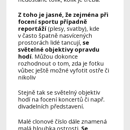
Z toho je jasné, že zejména při
focení sportu případně
reportáží
(plesy, svatby), kde
v často špatně nasvícených
prostorách lidé tancují,
se
světelné objektivy opravdu
hodí
. Můžou dokonce
rozhodnout o tom, zda je fotku
vůbec ještě možné vyfotit ostře či
nikoliv
Stejně tak se světelný objektiv
hodí na focení koncertů či např.
divadelních představení.
Malé clonové číslo dále znamená
malá hloubka ostrosti.
Se