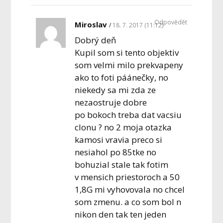
Odpovědět
Miroslav
18. 7. 2017 (11:12)
Dobrý deň
Kupil som si tento objektiv
som velmi milo prekvapeny
ako to foti páánečky, no
niekedy sa mi zda ze
nezaostruje dobre
po bokoch treba dat vacsiu
clonu ? no 2 moja otazka
kamosi vravia preco si
nesiahol po 85tke no
bohuzial stale tak fotim
v mensich priestoroch a 50
1,8G mi vyhovovala no chcel
som zmenu. a co som bol n
nikon den tak ten jeden