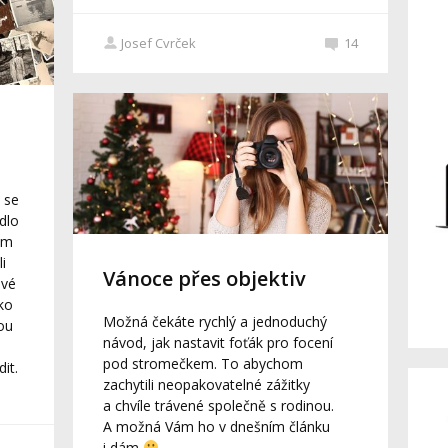
Josef Cvrček
14
m se
dlo
om
i
Vánoce přes objektiv
ové
ko
Možná čekáte rychlý a jednoduchý
ou
návod, jak nastavit foťák pro focení
pod stromečkem. To abychom
it.
zachytili neopakovatelné zážitky
a chvíle trávené společně s rodinou.
A možná Vám ho v dnešním článku
i dám