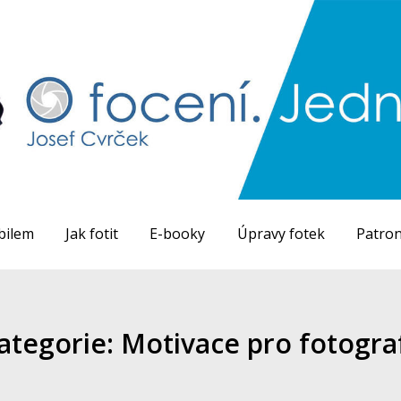
bilem
Jak fotit
E-booky
Úpravy fotek
Patron
ategorie: Motivace pro fotogra