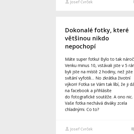
Josef Cvrček
Dokonalé fotky, které
většinou nikdo
nepochopí
Máte super fotku! Bylo to tak nároč
Venku minus 10, vstávali jste v 5 rá
byli jste na místě 2 hodiny, než jste
svítání vyfotili… No zkrátka životní
výkon! Fotka se Vám tak líbí, že ji d
na facebook a přihlásíte
do fotografické soutěže. A ono nic.
Vaše fotka nechává diváky zcela
chladnými. Co to?
Josef Cvrček