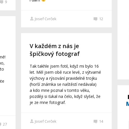
9
Josef Cvrček
12
V každém z nás je
špičkový fotograf
né!
no,
Tak takhle jsem fotil, když mi bylo 16
 to
let. Měl jsem obě ruce levé, z výtvarné
výchovy a rýsování pravidelně trojku
áte
(horší známka se naštěstí nedávala)
a kdo mne poznal v tomto věku,
později si ťukal na čelo, když slyšel, že
je ze mne fotograf.
Josef Cvrček
14
27