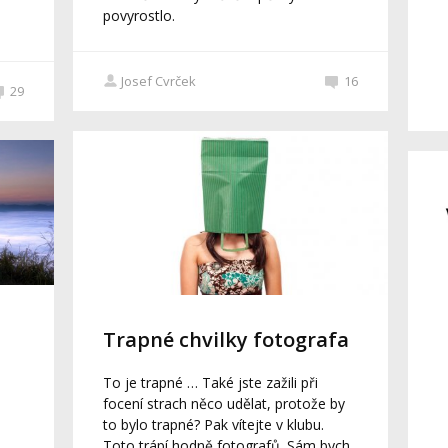
povyrostlo.
Josef Cvrček
16
29
Trapné chvilky fotografa
To je trapné … Také jste zažili při
focení strach něco udělat, protože by
to bylo trapné? Pak vítejte v klubu.
Toto trápí hodně fotografů. Sám bych