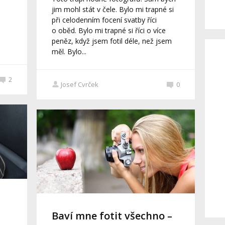
jim mohl stát v čele. Bylo mi trapné si
při celodenním focení svatby říci
o oběd. Bylo mi trapné si říci o více
peněz, když jsem fotil déle, než jsem
měl. Bylo...
2
Josef Cvrček
0
Baví mne fotit všechno –