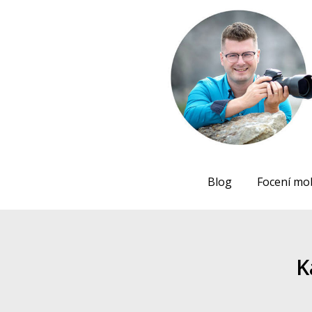
Blog
Focení mo
K