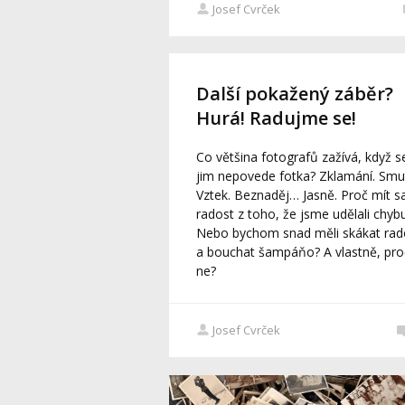
Josef Cvrček
Další pokažený záběr?
Hurá! Radujme se!
Co většina fotografů zažívá, když s
jim nepovede fotka? Zklamání. Smu
Vztek. Beznaděj… Jasně. Proč mít s
radost z toho, že jsme udělali chyb
Nebo bychom snad měli skákat rad
a bouchat šampáňo? A vlastně, pro
ne?
Josef Cvrček