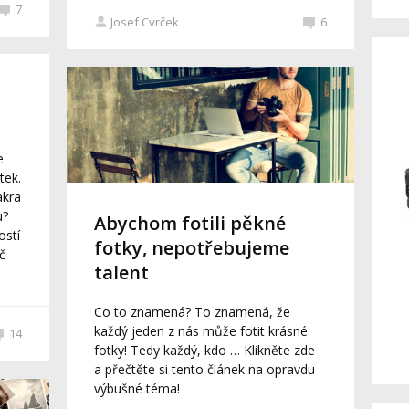
7
Josef Cvrček
6
e
tek.
akra
u?
Abychom fotili pěkné
ostí
fotky, nepotřebujeme
č
talent
Co to znamená? To znamená, že
každý jeden z nás může fotit krásné
14
fotky! Tedy každý, kdo … Klikněte zde
a přečtěte si tento článek na opravdu
výbušné téma!