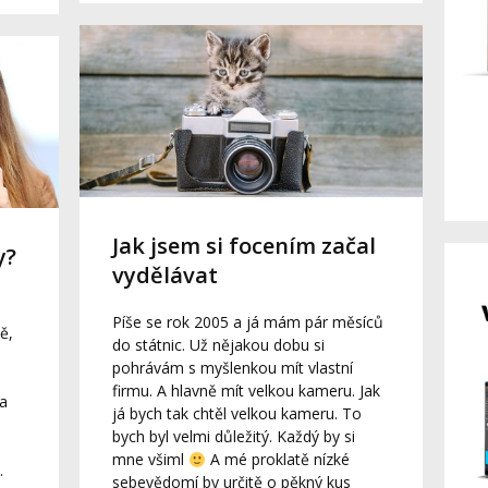
Jak jsem si focením začal
y?
vydělávat
Píše se rok 2005 a já mám pár měsíců
ě,
do státnic. Už nějakou dobu si
pohrávám s myšlenkou mít vlastní
firmu. A hlavně mít velkou kameru. Jak
a
já bych tak chtěl velkou kameru. To
bych byl velmi důležitý. Každý by si
mne všiml
A mé proklatě nízké
.
sebevědomí by určitě o pěkný kus