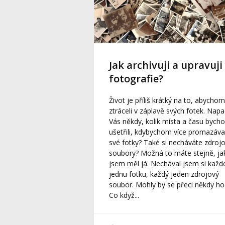
Jak archivuji a upravuji
fotografie?
Život je příliš krátký na to, abycho
ztráceli v záplavě svých fotek. Napa
Vás někdy, kolik místa a času bych
ušetřili, kdybychom více promazával
své fotky? Také si necháváte zdroj
soubory? Možná to máte stejně, ja
jsem měl já. Nechával jsem si každ
jednu fotku, každý jeden zdrojový
soubor. Mohly by se přeci někdy hod
Co když...