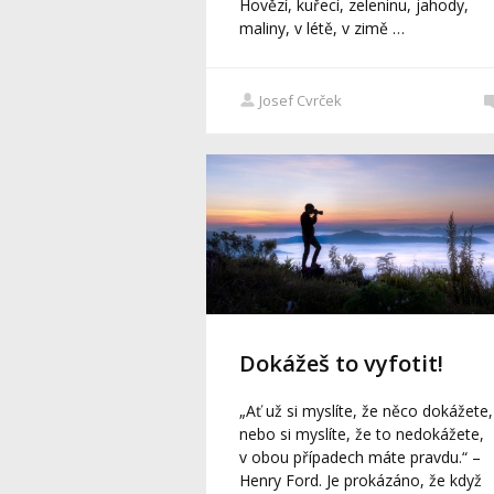
Hovězí, kuřecí, zeleninu, jahody,
maliny, v létě, v zimě …
Josef Cvrček
Dokážeš to vyfotit!
„Ať už si myslíte, že něco dokážete,
nebo si myslíte, že to nedokážete,
v obou případech máte pravdu.“ –
Henry Ford. Je prokázáno, že když