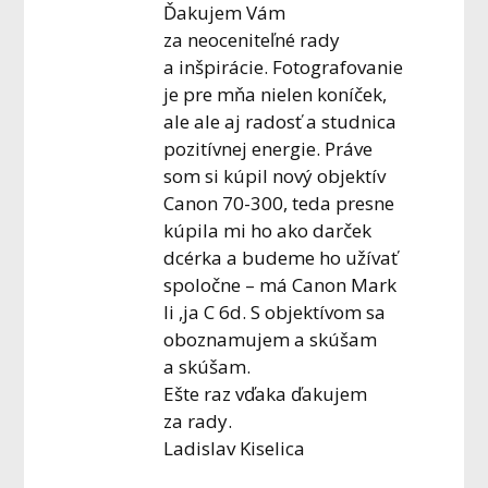
Ďakujem Vám
za neoceniteľné rady
a inšpirácie. Fotografovanie
je pre mňa nielen koníček,
ale ale aj radosť a studnica
pozitívnej energie. Práve
som si kúpil nový objektív
Canon 70-300, teda presne
kúpila mi ho ako darček
dcérka a budeme ho užívať
spoločne – má Canon Mark
Ii ,ja C 6d. S objektívom sa
oboznamujem a skúšam
a skúšam.
Ešte raz vďaka ďakujem
za rady.
Ladislav Kiselica