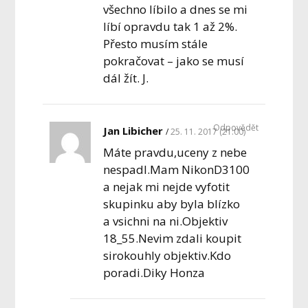
všechno líbilo a dnes se mi
líbí opravdu tak 1 až 2%.
Přesto musím stále
pokračovat – jako se musí
dál žít. J.
Odpovědět
Jan Libicher
25. 11. 2017 (21:00)
Máte pravdu,uceny z nebe
nespadl.Mam NikonD3100
a nejak mi nejde vyfotit
skupinku aby byla blízko
a vsichni na ni.Objektiv
18_55.Nevim zdali koupit
sirokouhly objektiv.Kdo
poradi.Diky Honza