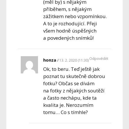
(měl by) s nějakým
příběhem, s nějakým
zážitkem nebo vzpomínkou.
A to je rozhodující. Přeji
všem hodně úspěšných
a povedených snímků!
Odpovědět
honza
13. 2. 2020 (11:30)
Ok, to beru. Teď ještě jak
poznat tu skutečně dobrou
fotku? Občas se dívám
na fotky z nějakých soutěží
a často nechápu, kde ta
kvalita je. Nerozumím
tomu… Co s tímhle?