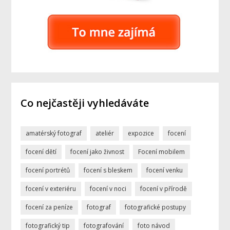
Co nejčastěji vyhledáváte
amatérský fotograf
ateliér
expozice
focení
focení dětí
focení jako živnost
Focení mobilem
focení portrétů
focení s bleskem
focení venku
focení v exteriéru
focení v noci
focení v přírodě
focení za peníze
fotograf
fotografické postupy
fotografický tip
fotografování
foto návod