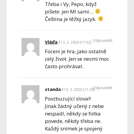
Třeba i Vy, Pepo, když
píšete: jen MI sami…
Čeština je těžký jazyk.
Odpovědět
Vláďa
13. 2. 2020 (17:52)
Focení je hra, jako ostatně
celý život. Jen se nesmí moc
často prohrávat.
Odpovědět
standa
13. 2. 2020 (11:33)
Povzbuzující slova!!
Jinak žádný učený z nebe
nespadl, někdy se fotka
povede, někdy třeba ne.
Každý snímek je spojený