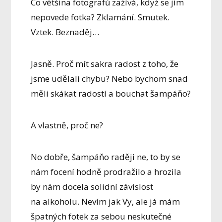
Co většina fotografů zažívá, když se jim
nepovede fotka? Zklamání. Smutek.
Vztek. Beznaděj…
Jasně. Proč mít sakra radost z toho, že
jsme udělali chybu? Nebo bychom snad
měli skákat radostí a bouchat šampáňo?
A vlastně, proč ne?
No dobře, šampáňo raději ne, to by se
nám focení hodně prodražilo a hrozila
by nám docela solidní závislost
na alkoholu. Nevím jak Vy, ale já mám
špatných fotek za sebou neskutečné