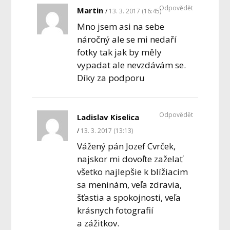
Odpovědět
Martin
13. 3. 2017 (16:45)
Mno jsem asi na sebe
náročný ale se mi nedaří
fotky tak jak by měly
vypadat ale nevzdávám se.
Díky za podporu
Odpovědět
Ladislav Kiselica
13. 3. 2017 (13:13)
Vážený pán Jozef Cvrček,
najskor mi dovoľte zaželať
všetko najlepšie k blížiacim
sa meninám, veľa zdravia,
šťastia a spokojnosti, veľa
krásnych fotografií
a zážitkov.