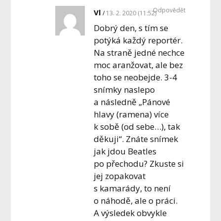
Odpovědět
Vl
13. 2. 2020 (11:52)
Dobrý den, s tím se
potýká každý reportér.
Na straně jedné nechce
moc aranžovat, ale bez
toho se neobejde. 3-4
snímky naslepo
a následně „Pánové
hlavy (ramena) více
k sobě (od sebe…), tak
děkuji“. Znáte snímek
jak jdou Beatles
po přechodu? Zkuste si
jej zopakovat
s kamarády, to není
o náhodě, ale o práci.
A výsledek obvykle