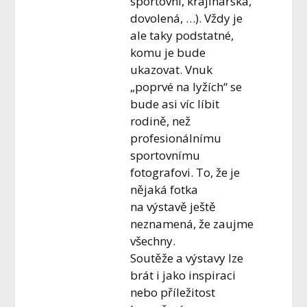
sportovní, krajinářská,
dovolená, …). Vždy je
ale taky podstatné,
komu je bude
ukazovat. Vnuk
„poprvé na lyžích“ se
bude asi víc líbit
rodině, než
profesionálnímu
sportovnímu
fotografovi. To, že je
nějaká fotka
na výstavě ještě
neznamená, že zaujme
všechny.
Soutěže a výstavy lze
brát i jako inspiraci
nebo příležitost