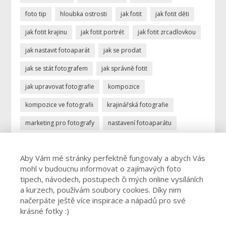
foto tip
hloubka ostrosti
jak fotit
jak fotit děti
jak fotit krajinu
jak fotit portrét
jak fotit zrcadlovkou
jak nastavit fotoaparát
jak se prodat
jak se stát fotografem
jak správně fotit
jak upravovat fotografie
kompozice
kompozice ve fotografii
krajinářská fotografie
marketing pro fotografy
nastavení fotoaparátu
ostření
portrétní fotografie
povolání fotograf
Aby Vám mé stránky perfektně fungovaly a abych Vás
profese fotograf
profesionální fotograf
mohl v budoucnu informovat o zajímavých foto
vydělávání focením
úprava fotek
úprava fotografií
tipech, návodech, postupech či mých online vysíláních
a kurzech, používám soubory cookies. Díky nim
živnost fotograf
načerpáte ještě více inspirace a nápadů pro své
krásné fotky :)