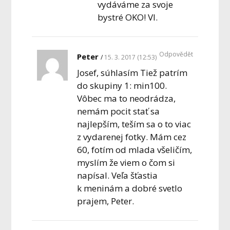
vydáváme za svoje
bystré OKO! Vl.
Odpovědět
Peter
15. 3. 2017 (12:53)
Josef, súhlasím Tiež patrím
do skupiny 1: min100.
Vôbec ma to neodrádza,
nemám pocit stať sa
najlepším, teším sa o to viac
z vydarenej fotky. Mám cez
60, fotím od mlada všeličím,
myslím že viem o čom si
napísal. Veľa šťastia
k meninám a dobré svetlo
prajem, Peter.