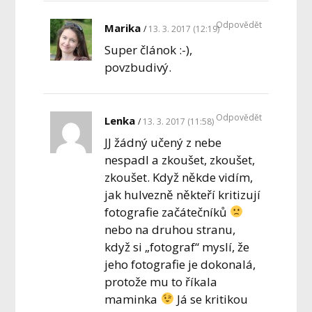
Odpovědět
Marika
13. 3. 2017 (12:19)
Super článok :-),
povzbudivý.
Odpovědět
Lenka
13. 3. 2017 (11:58)
JJ žádný učený z nebe
nespadl a zkoušet, zkoušet,
zkoušet. Když někde vidím,
jak hulvezně někteří kritizují
fotografie začátečníků
nebo na druhou stranu,
když si „fotograf“ myslí, že
jeho fotografie je dokonalá,
protože mu to říkala
maminka
Já se kritikou