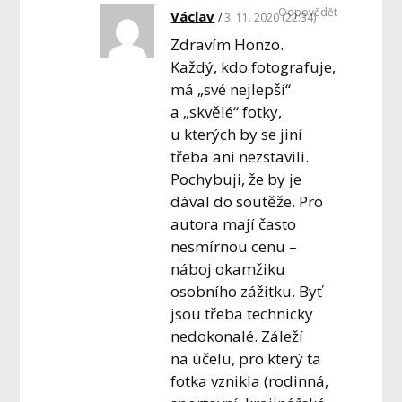
Odpovědět
Václav
3. 11. 2020 (22:34)
Zdravím Honzo.
Každý, kdo fotografuje,
má „své nejlepší“
a „skvělé“ fotky,
u kterých by se jiní
třeba ani nezstavili.
Pochybuji, že by je
dával do soutěže. Pro
autora mají často
nesmírnou cenu –
náboj okamžiku
osobního zážitku. Byť
jsou třeba technicky
nedokonalé. Záleží
na účelu, pro který ta
fotka vznikla (rodinná,