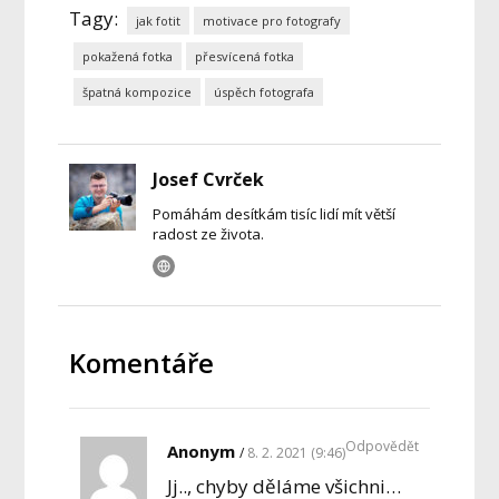
Tagy:
jak fotit
motivace pro fotografy
pokažená fotka
přesvícená fotka
špatná kompozice
úspěch fotografa
Josef Cvrček
Pomáhám desítkám tisíc lidí mít větší
radost ze života.
Komentáře
Odpovědět
Anonym
8. 2. 2021 (9:46)
Jj.., chyby děláme všichni…