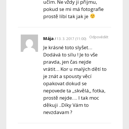
učím. Ne vždy ji přijmu,
pokud se mi má fotografie
prostě líbí tak jak je
Odpovědět
Mája
13. 3. 2017 (11:00)
Je krásné toto slyšet…
Dodává to sílu ! Je to vše
pravda, jen čas nejde
vrátit… Kor u malých dětí to
je znát a spousty věcí
opakovat dokud se
nepovede ta ,,skvělá,, fotka,
prostě nejde…. I tak moc
děkuji ..Díky Vám to
nevzdavam ?