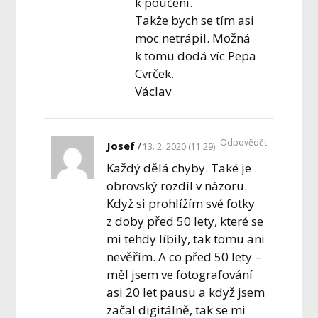
k poučení.
Takže bych se tím asi
moc netrápil. Možná
k tomu dodá víc Pepa
Cvrček.
Václav
Odpovědět
Josef
13. 2. 2020 (11:29)
Každý dělá chyby. Také je
obrovský rozdíl v názoru.
Když si prohlížím své fotky
z doby před 50 lety, které se
mi tehdy líbily, tak tomu ani
nevěřím. A co před 50 lety –
měl jsem ve fotografování
asi 20 let pausu a když jsem
začal digitálně, tak se mi