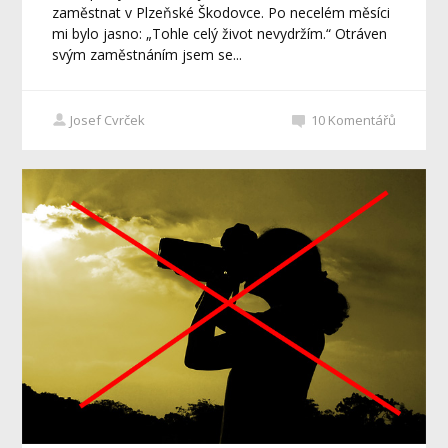
zaměstnat v Plzeňské Škodovce. Po necelém měsíci
mi bylo jasno: „Tohle celý život nevydržím.“ Otráven
svým zaměstnáním jsem se...
Josef Cvrček
10
Komentářů