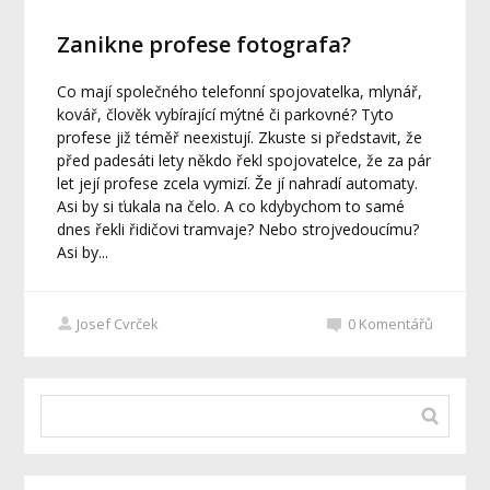
Zanikne profese fotografa?
Co mají společného telefonní spojovatelka, mlynář,
kovář, člověk vybírající mýtné či parkovné? Tyto
profese již téměř neexistují. Zkuste si představit, že
před padesáti lety někdo řekl spojovatelce, že za pár
let její profese zcela vymizí. Že jí nahradí automaty.
Asi by si ťukala na čelo. A co kdybychom to samé
dnes řekli řidičovi tramvaje? Nebo strojvedoucímu?
Asi by...
Josef Cvrček
0
Komentářů