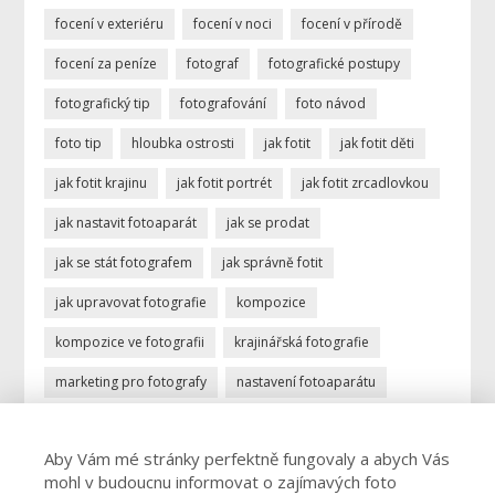
focení v exteriéru
focení v noci
focení v přírodě
focení za peníze
fotograf
fotografické postupy
fotografický tip
fotografování
foto návod
foto tip
hloubka ostrosti
jak fotit
jak fotit děti
jak fotit krajinu
jak fotit portrét
jak fotit zrcadlovkou
jak nastavit fotoaparát
jak se prodat
jak se stát fotografem
jak správně fotit
jak upravovat fotografie
kompozice
kompozice ve fotografii
krajinářská fotografie
marketing pro fotografy
nastavení fotoaparátu
ostření
portrétní fotografie
povolání fotograf
Aby Vám mé stránky perfektně fungovaly a abych Vás
profese fotograf
profesionální fotograf
mohl v budoucnu informovat o zajímavých foto