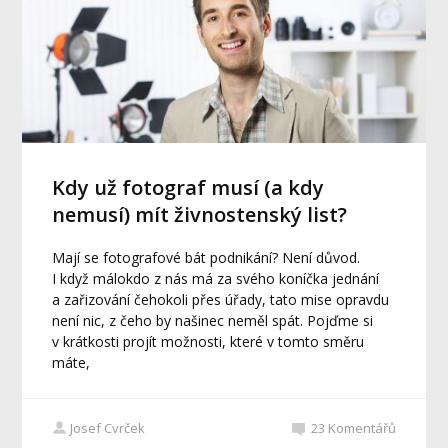
Kdy už fotograf musí (a kdy
nemusí) mít živnostenský list?
Mají se fotografové bát podnikání? Není důvod.
I když málokdo z nás má za svého koníčka jednání
a zařizování čehokoli přes úřady, tato mise opravdu
není nic, z čeho by našinec neměl spát. Pojďme si
v krátkosti projít možnosti, které v tomto směru
máte,
Josef Cvrček
23
Komentářů