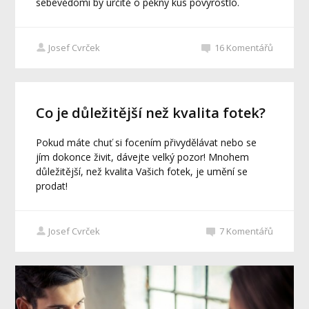
sebevědomí by určitě o pěkný kus povyrostlo.
Josef Cvrček
16
Komentářů
Co je důležitější než kvalita fotek?
Pokud máte chuť si focením přivydělávat nebo se
jím dokonce živit, dávejte velký pozor! Mnohem
důležitější, než kvalita Vašich fotek, je umění se
prodat!
Josef Cvrček
7
Komentářů