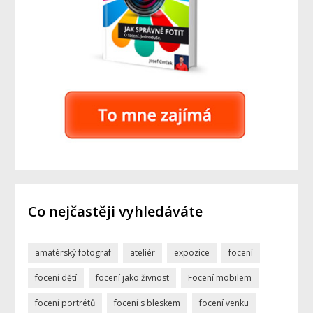
Co nejčastěji vyhledáváte
amatérský fotograf
ateliér
expozice
focení
focení dětí
focení jako živnost
Focení mobilem
focení portrétů
focení s bleskem
focení venku