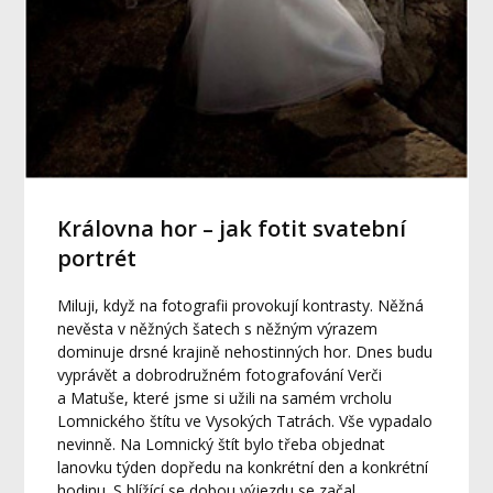
Královna hor – jak fotit svatební
portrét
Miluji, když na fotografii provokují kontrasty. Něžná
nevěsta v něžných šatech s něžným výrazem
dominuje drsné krajině nehostinných hor. Dnes budu
vyprávět a dobrodružném fotografování Verči
a Matuše, které jsme si užili na samém vrcholu
Lomnického štítu ve Vysokých Tatrách. Vše vypadalo
nevinně. Na Lomnický štít bylo třeba objednat
lanovku týden dopředu na konkrétní den a konkrétní
hodinu. S blížící se dobou výjezdu se začal...