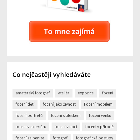
Co nejčastěji vyhledáváte
amatérský fotograf
ateliér
expozice
focení
focení dětí
focení jako živnost
Focení mobilem
focení portrétů
focení s bleskem
focení venku
focení v exteriéru
focení v noci
focení v přírodě
focení za peníze
fotograf
fotografické postupy