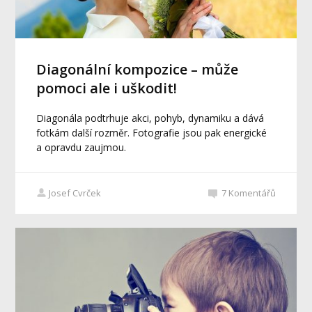
Diagonální kompozice – může
pomoci ale i uškodit!
Diagonála podtrhuje akci, pohyb, dynamiku a dává
fotkám další rozměr. Fotografie jsou pak energické
a opravdu zaujmou.
Josef Cvrček
7
Komentářů