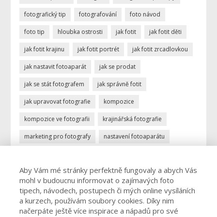
fotografický tip
fotografování
foto návod
foto tip
hloubka ostrosti
jak fotit
jak fotit děti
jak fotit krajinu
jak fotit portrét
jak fotit zrcadlovkou
jak nastavit fotoaparát
jak se prodat
jak se stát fotografem
jak správně fotit
jak upravovat fotografie
kompozice
kompozice ve fotografii
krajinářská fotografie
marketing pro fotografy
nastavení fotoaparátu
ostření
portrétní fotografie
povolání fotograf
Aby Vám mé stránky perfektně fungovaly a abych Vás
profese fotograf
profesionální fotograf
mohl v budoucnu informovat o zajímavých foto
vydělávání focením
úprava fotek
úprava fotografií
tipech, návodech, postupech či mých online vysíláních
a kurzech, používám soubory cookies. Díky nim
živnost fotograf
načerpáte ještě více inspirace a nápadů pro své