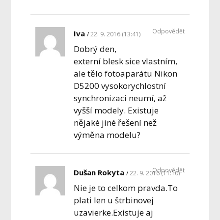
Odpovědět
Iva
22. 9. 2016 (13:41)
Dobrý den,
externí blesk sice vlastním,
ale tělo fotoaparátu Nikon
D5200 vysokorychlostní
synchronizaci neumí, až
vyšší modely. Existuje
nějaké jiné řešení než
výměna modelu?
Odpovědět
Dušan Rokyta
22. 9. 2016 (11:10)
Nie je to celkom pravda.To
plati len u štrbinovej
uzavierke.Existuje aj