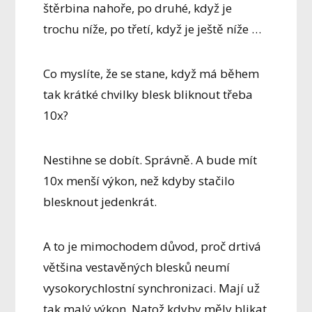
štěrbina nahoře, po druhé, když je
trochu níže, po třetí, když je ještě níže …
Co myslíte, že se stane, když má během
tak krátké chvilky blesk bliknout třeba
10x?
Nestihne se dobít. Správně. A bude mít
10x menší výkon, než kdyby stačilo
blesknout jedenkrát.
A to je mimochodem důvod, proč drtivá
většina vestavěných blesků neumí
vysokorychlostní synchronizaci. Mají už
tak malý výkon. Natož kdyby měly blikat