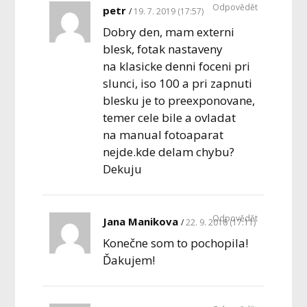
Odpovědět
petr
19. 7. 2019 (17:57)
Dobry den, mam externi
blesk, fotak nastaveny
na klasicke denni foceni pri
slunci, iso 100 a pri zapnuti
blesku je to preexponovane,
temer cele bile a ovladat
na manual fotoaparat
nejde.kde delam chybu?
Dekuju
Odpovědět
Jana Manikova
22. 9. 2016 (17:11)
Konečne som to pochopila!
Ďakujem!