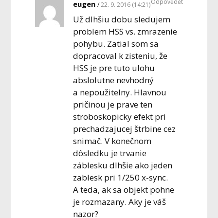
Odpovědět
eugen
22. 9. 2016 (14:21)
Už dlhšiu dobu sledujem
problem HSS vs. zmrazenie
pohybu. Zatial som sa
dopracoval k zisteniu, že
HSS je pre tuto ulohu
abslolutne nevhodný
a nepoužitelny. Hlavnou
pričinou je prave ten
stroboskopicky efekt pri
prechadzajucej štrbine cez
snimač. V konečnom
dôsledku je trvanie
záblesku dlhšie ako jeden
zablesk pri 1/250 x-sync.
A teda, ak sa objekt pohne
je rozmazany. Aky je váš
nazor?