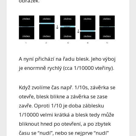
obrázek.
A nyní přichází na řadu blesk. Jeho výboj
je enormně rychlý (cca 1/10000 vteřiny).
Když zvolíme čas např. 1/10s, závěrka se
otevře, blesk blikne a závěrka se zase
zavře. Oproti 1/10 je doba záblesku
1/10000 velmi krátká a blesk tedy může
bliknout hned po otevření, a po zbytek
času se “nudí”, nebo se nejprve “nudí”