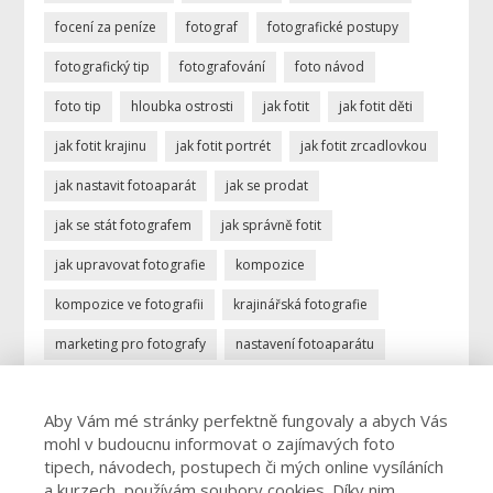
focení za peníze
fotograf
fotografické postupy
fotografický tip
fotografování
foto návod
foto tip
hloubka ostrosti
jak fotit
jak fotit děti
jak fotit krajinu
jak fotit portrét
jak fotit zrcadlovkou
jak nastavit fotoaparát
jak se prodat
jak se stát fotografem
jak správně fotit
jak upravovat fotografie
kompozice
kompozice ve fotografii
krajinářská fotografie
marketing pro fotografy
nastavení fotoaparátu
ostření
portrétní fotografie
povolání fotograf
Aby Vám mé stránky perfektně fungovaly a abych Vás
profese fotograf
profesionální fotograf
mohl v budoucnu informovat o zajímavých foto
vydělávání focením
úprava fotek
úprava fotografií
tipech, návodech, postupech či mých online vysíláních
a kurzech, používám soubory cookies. Díky nim