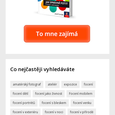
Co nejčastěji vyhledáváte
amatérský fotograf
ateliér
expozice
focení
focení dětí
focení jako živnost
Focení mobilem
focení portrétů
focení s bleskem
focení venku
focení v exteriéru
focení v noci
focení v přírodě