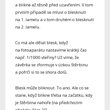
a blikne až těsně před uzavřením. V tom
prvním případě se mluví o blesknutí
na 1. lamelu a v tom druhém o blesknutí
na 2. lamelu.
Co má ale dělat blesk, když
na fotoaparátu nastavíme krátký čas
např. 1/1000 vteřiny? Už víme, že
závěrka se zformuje v úzkou štěrbinu
a pofrčí si to se shora dolů.
Blesk může bliknout. To ano. Ale co se
stane, když blikne třeba na začátku, kdy
je štěrbina nahoře (na předchozím
obrázku fáze 2)?