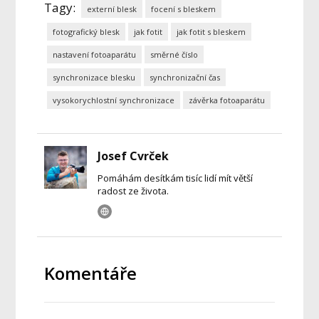
Tagy:
externí blesk
focení s bleskem
fotografický blesk
jak fotit
jak fotit s bleskem
nastavení fotoaparátu
směrné číslo
synchronizace blesku
synchronizační čas
vysokorychlostní synchronizace
závěrka fotoaparátu
Josef Cvrček
Pomáhám desítkám tisíc lidí mít větší
radost ze života.
Komentáře