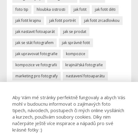
foto tip
hloubka ostrosti
jak fotit
jak fotit děti
jak fotit krajinu
jak fotit portrét
jak fotit zrcadlovkou
jak nastavit fotoaparát
jak se prodat
jak se stát fotografem
jak správně fotit
jak upravovat fotografie
kompozice
kompozice ve fotografii
krajinářská fotografie
marketing pro fotografy
nastavení fotoaparátu
ostření
portrétní fotografie
povolání fotograf
Aby Vám mé stránky perfektně fungovaly a abych Vás
profese fotograf
profesionální fotograf
mohl v budoucnu informovat o zajímavých foto
vydělávání focením
úprava fotek
úprava fotografií
tipech, návodech, postupech či mých online vysíláních
a kurzech, používám soubory cookies. Díky nim
živnost fotograf
načerpáte ještě více inspirace a nápadů pro své
krásné fotky :)