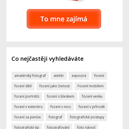
Co nejčastěji vyhledáváte
amatérský fotograf
ateliér
expozice
focení
focení dětí
focení jako živnost
Focení mobilem
focení portrétů
focení s bleskem
focení venku
focení v exteriéru
focení v noci
focení v přírodě
focení za peníze
fotograf
fotografické postupy
fotografický tip
fotografování
foto návod