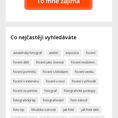
Co nejčastěji vyhledáváte
amatérský fotograf
ateliér
expozice
focení
focení dětí
focení jako živnost
Focení mobilem
focení portrétů
focení s bleskem
focení venku
focení v exteriéru
focení v noci
focení v přírodě
focení za peníze
fotograf
fotografické postupy
fotografický tip
fotografování
foto návod
foto tip
hloubka ostrosti
jak fotit
jak fotit děti