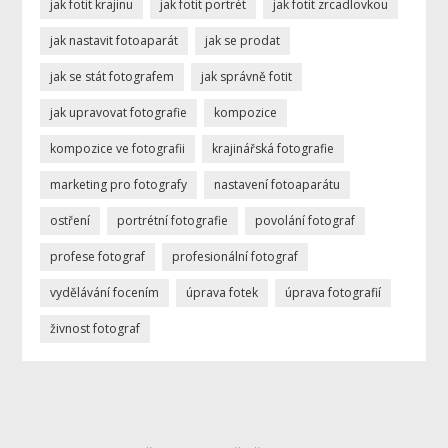
jak fotit krajinu
jak fotit portrét
jak fotit zrcadlovkou
jak nastavit fotoaparát
jak se prodat
jak se stát fotografem
jak správně fotit
jak upravovat fotografie
kompozice
kompozice ve fotografii
krajinářská fotografie
marketing pro fotografy
nastavení fotoaparátu
ostření
portrétní fotografie
povolání fotograf
profese fotograf
profesionální fotograf
vydělávání focením
úprava fotek
úprava fotografií
živnost fotograf