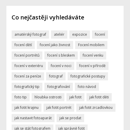
Co nejčastěji vyhledáváte
amatérský fotograf
ateliér
expozice
focení
focení dětí
focení jako živnost
Focení mobilem
focení portrétů
focení s bleskem
focení venku
focení v exteriéru
focení v noci
focení v přírodě
focení za peníze
fotograf
fotografické postupy
fotografický tip
fotografování
foto návod
foto tip
hloubka ostrosti
jak fotit
jak fotit děti
jak fotit krajinu
jak fotit portrét
jak fotit zrcadlovkou
jak nastavit fotoaparát
jak se prodat
jak se stát fotografem
jak správně fotit