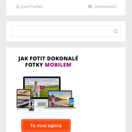
Josef Cvrček
0
Komentářů