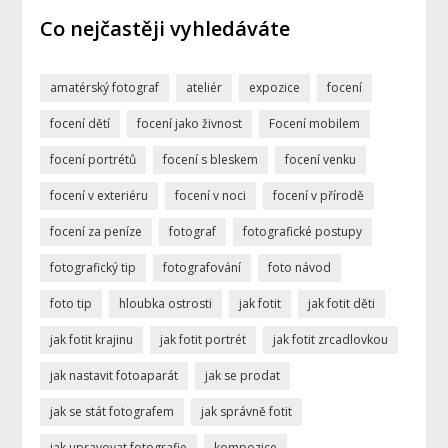
Co nejčastěji vyhledáváte
amatérský fotograf
ateliér
expozice
focení
focení dětí
focení jako živnost
Focení mobilem
focení portrétů
focení s bleskem
focení venku
focení v exteriéru
focení v noci
focení v přírodě
focení za peníze
fotograf
fotografické postupy
fotografický tip
fotografování
foto návod
foto tip
hloubka ostrosti
jak fotit
jak fotit děti
jak fotit krajinu
jak fotit portrét
jak fotit zrcadlovkou
jak nastavit fotoaparát
jak se prodat
jak se stát fotografem
jak správně fotit
jak upravovat fotografie
kompozice