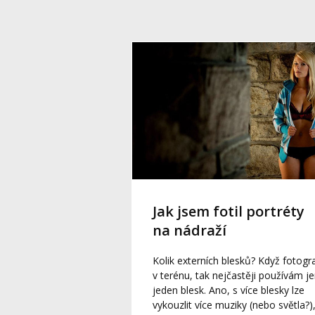
Jak jsem fotil portréty
na nádraží
Kolik externích blesků? Když fotogra
v terénu, tak nejčastěji používám j
jeden blesk. Ano, s více blesky lze
vykouzlit více muziky (nebo světla?)