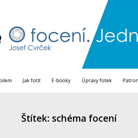
bilem
Jak fotit
E-booky
Úpravy fotek
Patron
Štítek: schéma focení