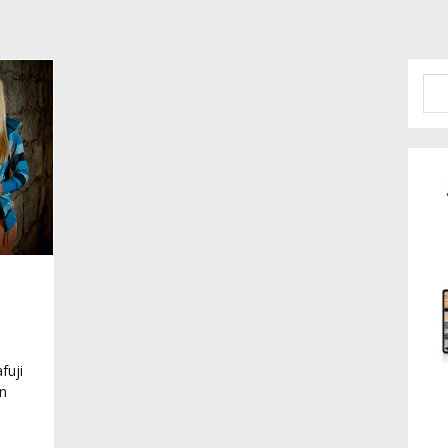
fuji
en
,