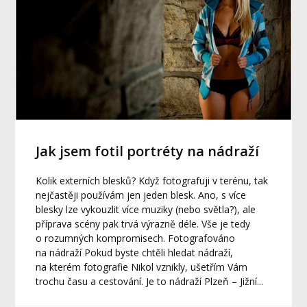
Jak jsem fotil portréty na nádraží
Kolik externích blesků? Když fotografuji v terénu, tak
nejčastěji používám jen jeden blesk. Ano, s více
blesky lze vykouzlit více muziky (nebo světla?), ale
příprava scény pak trvá výrazně déle. Vše je tedy
o rozumných kompromisech. Fotografováno
na nádraží Pokud byste chtěli hledat nádraží,
na kterém fotografie Nikol vznikly, ušetřím Vám
trochu času a cestování. Je to nádraží Plzeň – Jižní...