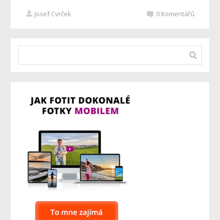
Josef Cvrček
0
Komentářů