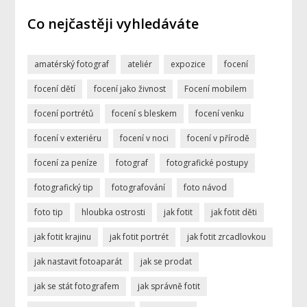
Co nejčastěji vyhledáváte
amatérský fotograf
ateliér
expozice
focení
focení dětí
focení jako živnost
Focení mobilem
focení portrétů
focení s bleskem
focení venku
focení v exteriéru
focení v noci
focení v přírodě
focení za peníze
fotograf
fotografické postupy
fotografický tip
fotografování
foto návod
foto tip
hloubka ostrosti
jak fotit
jak fotit děti
jak fotit krajinu
jak fotit portrét
jak fotit zrcadlovkou
jak nastavit fotoaparát
jak se prodat
jak se stát fotografem
jak správně fotit