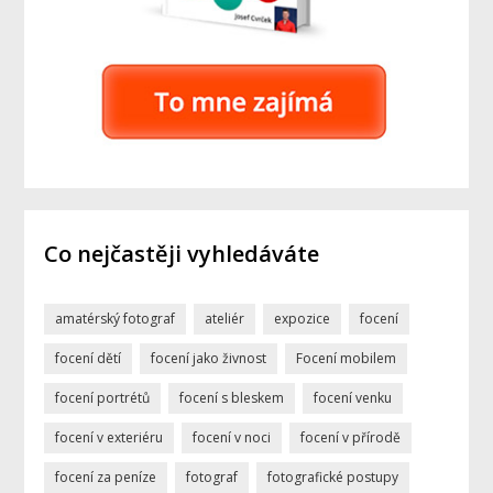
Co nejčastěji vyhledáváte
amatérský fotograf
ateliér
expozice
focení
focení dětí
focení jako živnost
Focení mobilem
focení portrétů
focení s bleskem
focení venku
focení v exteriéru
focení v noci
focení v přírodě
focení za peníze
fotograf
fotografické postupy