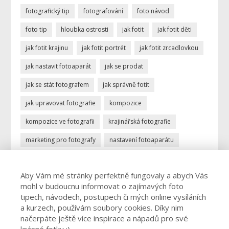
fotografický tip
fotografování
foto návod
foto tip
hloubka ostrosti
jak fotit
jak fotit děti
jak fotit krajinu
jak fotit portrét
jak fotit zrcadlovkou
jak nastavit fotoaparát
jak se prodat
jak se stát fotografem
jak správně fotit
jak upravovat fotografie
kompozice
kompozice ve fotografii
krajinářská fotografie
marketing pro fotografy
nastavení fotoaparátu
ostření
portrétní fotografie
povolání fotograf
Aby Vám mé stránky perfektně fungovaly a abych Vás
profese fotograf
profesionální fotograf
mohl v budoucnu informovat o zajímavých foto
vydělávání focením
úprava fotek
úprava fotografií
tipech, návodech, postupech či mých online vysíláních
a kurzech, používám soubory cookies. Díky nim
živnost fotograf
načerpáte ještě více inspirace a nápadů pro své