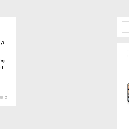
dyž
e
,
fajn
ji
0