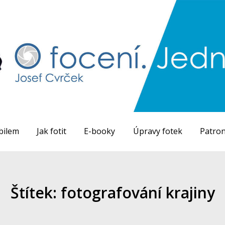
bilem
Jak fotit
E-booky
Úpravy fotek
Patron
Štítek: fotografování krajiny