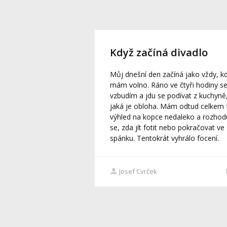
Když začíná divadlo
Můj dnešní den začíná jako vždy, k
mám volno. Ráno ve čtyři hodiny s
vzbudím a jdu se podívat z kuchyně
jaká je obloha. Mám odtud celkem 
výhled na kopce nedaleko a rozhodu
se, zda jít fotit nebo pokračovat ve
spánku. Tentokrát vyhrálo focení.
Josef Cvrček