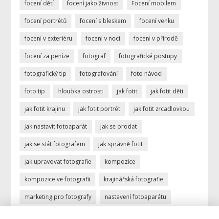
focení dětí
focení jako živnost
Focení mobilem
focení portrétů
focení s bleskem
focení venku
focení v exteriéru
focení v noci
focení v přírodě
focení za peníze
fotograf
fotografické postupy
fotografický tip
fotografování
foto návod
foto tip
hloubka ostrosti
jak fotit
jak fotit děti
jak fotit krajinu
jak fotit portrét
jak fotit zrcadlovkou
jak nastavit fotoaparát
jak se prodat
jak se stát fotografem
jak správně fotit
jak upravovat fotografie
kompozice
kompozice ve fotografii
krajinářská fotografie
marketing pro fotografy
nastavení fotoaparátu
ostření
portrétní fotografie
povolání fotograf