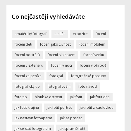
Co nejčastěji vyhledáváte
amatérský fotograf
ateliér
expozice
focení
focení dětí
focení jako živnost
Focení mobilem
focení portrétů
focení s bleskem
focení venku
focení v exteriéru
focení v noci
focení v přírodě
focení za peníze
fotograf
fotografické postupy
fotografický tip
fotografování
foto návod
foto tip
hloubka ostrosti
jak fotit
jak fotit děti
jak fotit krajinu
jak fotit portrét
jak fotit zrcadlovkou
jak nastavit fotoaparát
jak se prodat
jak se stát fotografem
jak správně fotit