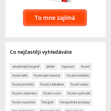
Co nejčastěji vyhledáváte
amatérský fotograf
ateliér
expozice
focení
focení dětí
focení jako živnost
Focení mobilem
focení portrétů
focení s bleskem
focení venku
focení v exteriéru
focení v noci
focení v přírodě
focení za peníze
fotograf
fotografické postupy