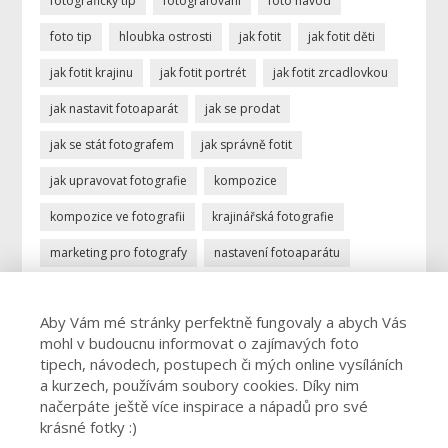
fotografický tip
fotografování
foto návod
foto tip
hloubka ostrosti
jak fotit
jak fotit děti
jak fotit krajinu
jak fotit portrét
jak fotit zrcadlovkou
jak nastavit fotoaparát
jak se prodat
jak se stát fotografem
jak správně fotit
jak upravovat fotografie
kompozice
kompozice ve fotografii
krajinářská fotografie
marketing pro fotografy
nastavení fotoaparátu
ostření
portrétní fotografie
povolání fotograf
Aby Vám mé stránky perfektně fungovaly a abych Vás
profese fotograf
profesionální fotograf
mohl v budoucnu informovat o zajímavých foto
vydělávání focením
úprava fotek
úprava fotografií
tipech, návodech, postupech či mých online vysíláních
a kurzech, používám soubory cookies. Díky nim
živnost fotograf
načerpáte ještě více inspirace a nápadů pro své
krásné fotky :)