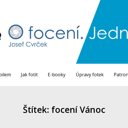
bilem
Jak fotit
E-booky
Úpravy fotek
Patron
Štítek: focení Vánoc