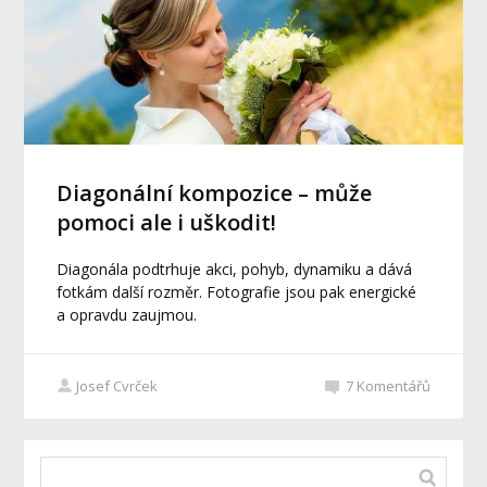
Diagonální kompozice – může
pomoci ale i uškodit!
Diagonála podtrhuje akci, pohyb, dynamiku a dává
fotkám další rozměr. Fotografie jsou pak energické
a opravdu zaujmou.
Josef Cvrček
7
Komentářů