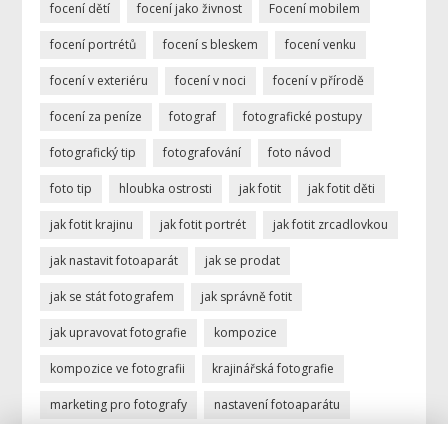
focení dětí
focení jako živnost
Focení mobilem
focení portrétů
focení s bleskem
focení venku
focení v exteriéru
focení v noci
focení v přírodě
focení za peníze
fotograf
fotografické postupy
fotografický tip
fotografování
foto návod
foto tip
hloubka ostrosti
jak fotit
jak fotit děti
jak fotit krajinu
jak fotit portrét
jak fotit zrcadlovkou
jak nastavit fotoaparát
jak se prodat
jak se stát fotografem
jak správně fotit
jak upravovat fotografie
kompozice
kompozice ve fotografii
krajinářská fotografie
marketing pro fotografy
nastavení fotoaparátu
ostření
portrétní fotografie
povolání fotograf