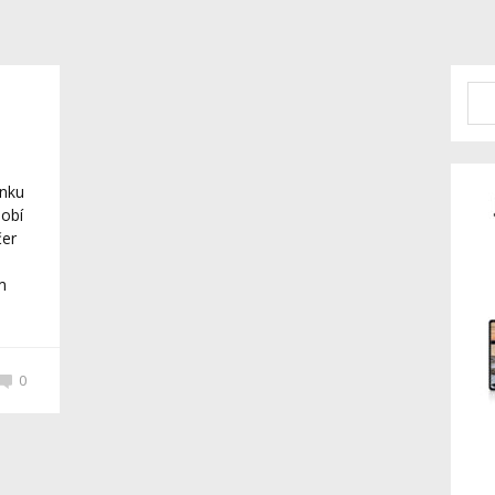
enku
dobí
čer
o
m
0