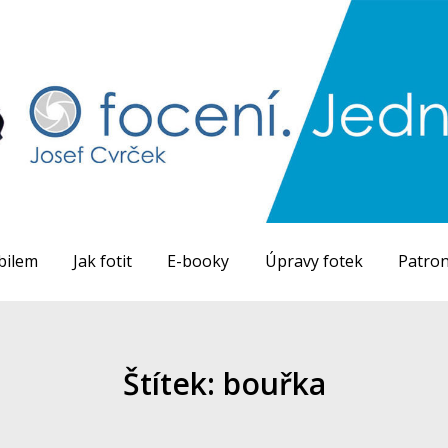
bilem
Jak fotit
E-booky
Úpravy fotek
Patron
Štítek: bouřka