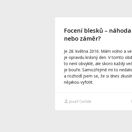
Focení blesků – náhoda
nebo záměr?
Je 28. května 2016. Mám volno a v
je opravdu krásný den. V tomto ob
to není obvyklé, ale skoro každý ve
je bouře. Samozřejmě mi to nedal
a rozhodl jsem se, že si dnes zkusí
nějakou vyfotit.
Josef Cvrček