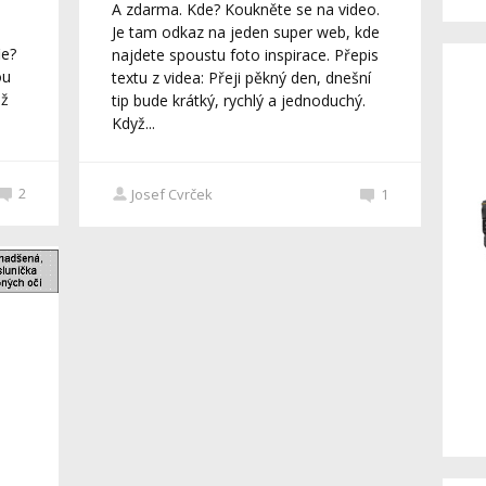
A zdarma. Kde? Koukněte se na video.
Je tam odkaz na jeden super web, kde
ie?
najdete spoustu foto inspirace. Přepis
ou
textu z videa: Přeji pěkný den, dnešní
už
tip bude krátký, rychlý a jednoduchý.
Když...
2
Josef Cvrček
1