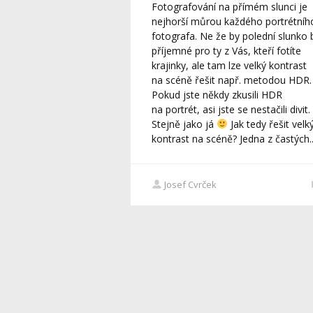
Fotografování na přímém slunci je
nejhorší můrou každého portrétníh
fotografa. Ne že by polední slunko 
příjemné pro ty z Vás, kteří fotíte
krajinky, ale tam lze velký kontrast
na scéně řešit např. metodou HDR.
Pokud jste někdy zkusili HDR
na portrét, asi jste se nestačili divit.
Stejně jako já
Jak tedy řešit velk
kontrast na scéně? Jedna z častých..
Josef Cvrček