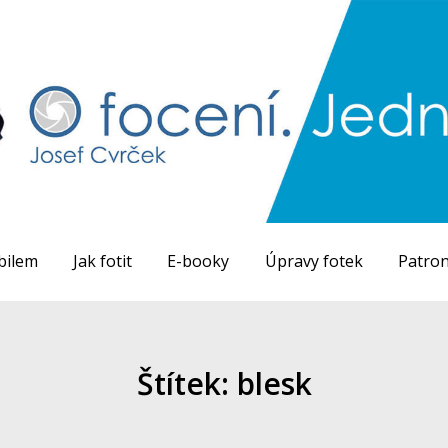
bilem
Jak fotit
E-booky
Úpravy fotek
Patron
Štítek: blesk