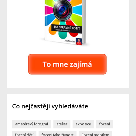
Co nejčastěji vyhledáváte
amatérský fotograf
ateliér
expozice
focení
focení dětí
focení jako živnost
Focení mobilem