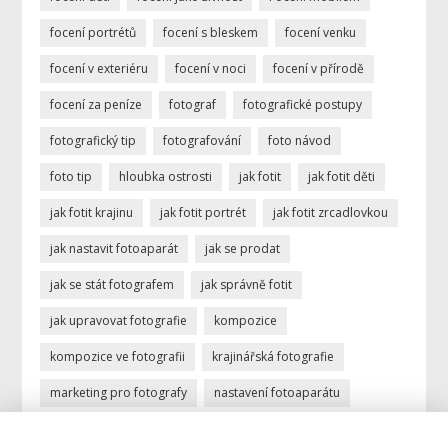
focení portrétů
focení s bleskem
focení venku
focení v exteriéru
focení v noci
focení v přírodě
focení za peníze
fotograf
fotografické postupy
fotografický tip
fotografování
foto návod
foto tip
hloubka ostrosti
jak fotit
jak fotit děti
jak fotit krajinu
jak fotit portrét
jak fotit zrcadlovkou
jak nastavit fotoaparát
jak se prodat
jak se stát fotografem
jak správně fotit
jak upravovat fotografie
kompozice
kompozice ve fotografii
krajinářská fotografie
marketing pro fotografy
nastavení fotoaparátu
ostření
portrétní fotografie
povolání fotograf