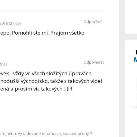
Odpovědět
 2016 (21:06)
epo. Pomohli ste mi. Prajem všetko
Odpovědět
19:33)
vek…vždy ve všech složitých úpravách
nodušší východisko, takže z takových videí
ná a prosím víc takových :-)!!!
eřejněna.
Vyžadované informace jsou označeny
*