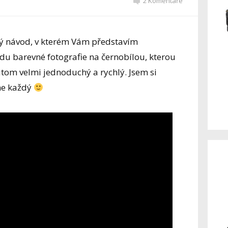
2 Komentáře
tký návod, v kterém Vám představím
du barevné fotografie na černobílou, kterou
řitom velmi jednoduchý a rychlý. Jsem si
dne každý