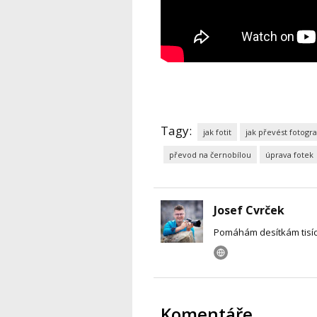
Tagy:
jak fotit
jak převést fotograf
převod na černobílou
úprava fotek
Josef Cvrček
Pomáhám desítkám tisíc li
Komentáře