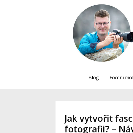
Blog
Focení mo
Jak vytvořit fas
fotografii? – N