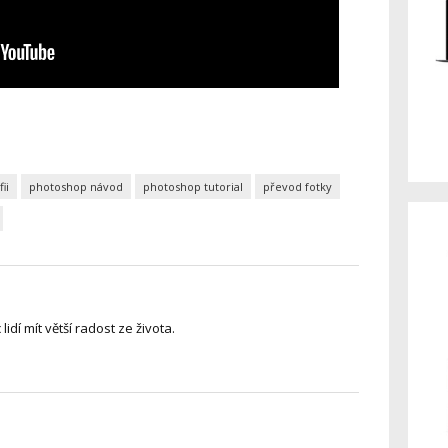
ii
photoshop návod
photoshop tutorial
převod fotky
dí mít větší radost ze života.