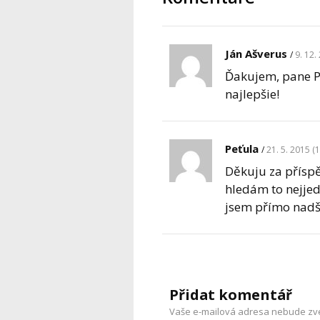
Ján Ašverus
9. 12.
Ďakujem, pane P
najlepšie!
Peťula
21. 5. 2015 (
Děkuju za příspě
hledám to nejjed
jsem přímo nadše
Přidat komentář
Vaše e-mailová adresa nebude zv