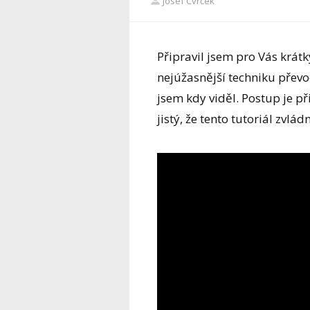
Josef Cvrček
Připravil jsem pro Vás krá
nejúžasnější techniku převo
jsem kdy viděl. Postup je p
jistý, že tento tutoriál zvlá