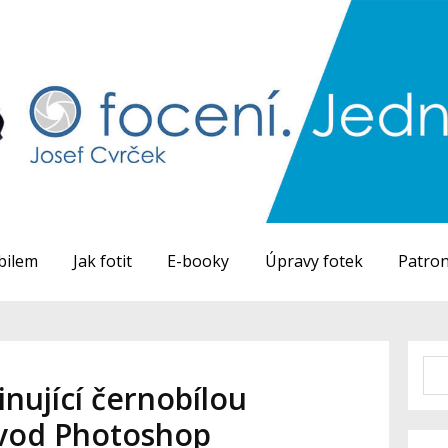
bilem
Jak fotit
E-booky
Úpravy fotek
Patron
cinující černobílou
ávod Photoshop