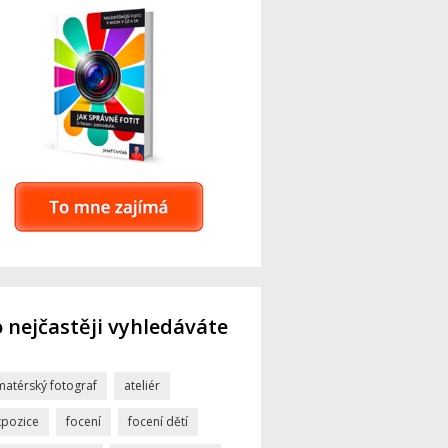
 nejčastěji vyhledáváte
matérský fotograf
ateliér
xpozice
focení
focení dětí