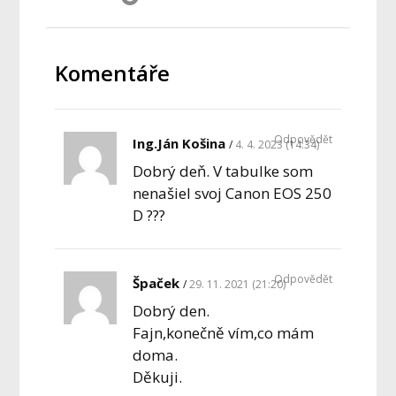
Komentáře
Odpovědět
Ing.Ján Košina
4. 4. 2023 (14:34)
Dobrý deň. V tabulke som
nenašiel svoj Canon EOS 250
D ???
Odpovědět
Špaček
29. 11. 2021 (21:20)
Dobrý den.
Fajn,konečně vím,co mám
doma.
Děkuji.