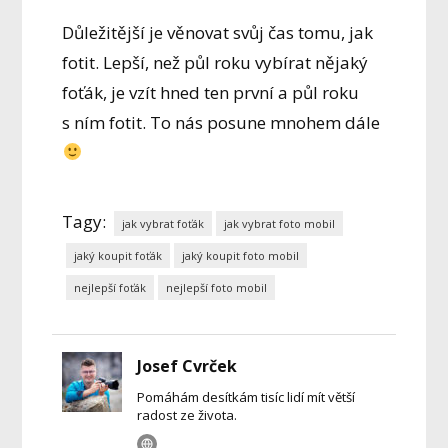
Důležitější je věnovat svůj čas tomu, jak
fotit. Lepší, než půl roku vybírat nějaký
foťák, je vzít hned ten první a půl roku
s ním fotit. To nás posune mnohem dále
Tagy:
jak vybrat foťák
jak vybrat foto mobil
jaký koupit foťák
jaký koupit foto mobil
nejlepší foťák
nejlepší foto mobil
Josef Cvrček
Pomáhám desítkám tisíc lidí mít větší
radost ze života.