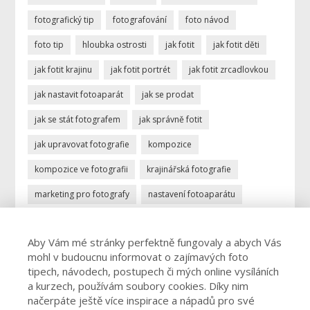
fotografický tip
fotografování
foto návod
foto tip
hloubka ostrosti
jak fotit
jak fotit děti
jak fotit krajinu
jak fotit portrét
jak fotit zrcadlovkou
jak nastavit fotoaparát
jak se prodat
jak se stát fotografem
jak správně fotit
jak upravovat fotografie
kompozice
kompozice ve fotografii
krajinářská fotografie
marketing pro fotografy
nastavení fotoaparátu
ostření
portrétní fotografie
povolání fotograf
Aby Vám mé stránky perfektně fungovaly a abych Vás
profese fotograf
profesionální fotograf
mohl v budoucnu informovat o zajímavých foto
vydělávání focením
úprava fotek
úprava fotografií
tipech, návodech, postupech či mých online vysíláních
a kurzech, používám soubory cookies. Díky nim
živnost fotograf
načerpáte ještě více inspirace a nápadů pro své