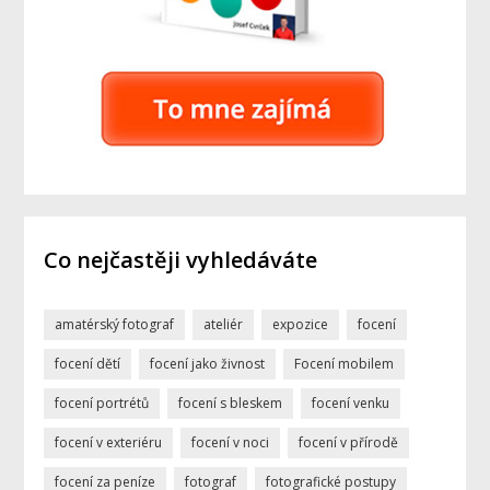
Co nejčastěji vyhledáváte
amatérský fotograf
ateliér
expozice
focení
focení dětí
focení jako živnost
Focení mobilem
focení portrétů
focení s bleskem
focení venku
focení v exteriéru
focení v noci
focení v přírodě
focení za peníze
fotograf
fotografické postupy