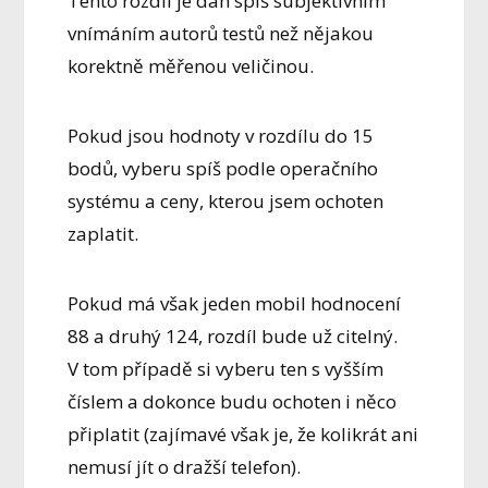
Tento rozdíl je dán spíš subjektivním
vnímáním autorů testů než nějakou
korektně měřenou veličinou.
Pokud jsou hodnoty v rozdílu do 15
bodů, vyberu spíš podle operačního
systému a ceny, kterou jsem ochoten
zaplatit.
Pokud má však jeden mobil hodnocení
88 a druhý 124, rozdíl bude už citelný.
V tom případě si vyberu ten s vyšším
číslem a dokonce budu ochoten i něco
připlatit (zajímavé však je, že kolikrát ani
nemusí jít o dražší telefon).