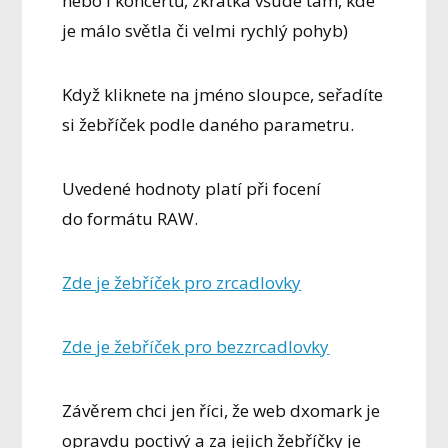
nebo i koncertů, zkrátka všude tam, kde
je málo světla či velmi rychlý pohyb)
Když kliknete na jméno sloupce, seřadíte
si žebříček podle daného parametru.
Uvedené hodnoty platí při focení
do formátu RAW.
Zde je žebříček pro zrcadlovky
Zde je žebříček pro bezzrcadlovky
Závěrem chci jen říci, že web dxomark je
opravdu poctivý a za jejich žebříčky je