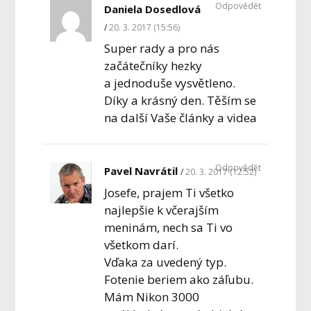
Odpovědět
Daniela Dosedlová
20. 3. 2017 (15:56)
Super rady a pro nás
začátečníky hezky
a jednoduše vysvětleno.
Díky a krásný den. Těším se
na další Vaše články a videa
Odpovědět
Pavel Navrátil
20. 3. 2017 (12:52)
Josefe, prajem Ti všetko
najlepšie k včerajším
meninám, nech sa Ti vo
všetkom darí.
Vďaka za uvedený typ.
Fotenie beriem ako záľubu.
Mám Nikon 3000