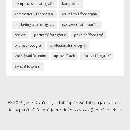
jak upravovat fotografie
kompozice
kompozice ve fotografii
krajinářská fotografie
marketing pro fotografy
nastavení fotoaparátu
ostření
portrétní fotografie
povolání fotograf
profese fotograf
profesionální fotograf
vydělávání focením
úprava fotek
úprava fotografií
živnost fotograf
© 2026 Josef Cvrček - Jak fotit špičkové fotky a jak nastavit
fotoaparát. O focení. Jednoduše. - cvrcek@josefcvrcek.cz