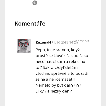
Komentáře
Odpovědět
ZuzanaH
1. 10. 2018 (16:03)
Pepo, to je sranda, když
prostě se člověk čas od času
něco naučí sám a řekne ho
to ? Sakra vždyť dělám
všechno správně a to pozadí
se ne a ne rozmazat!!!
Nemělo by být dál??? ???
Díky ? a hezký den ?