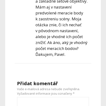
a základné setové objektívy.
Mám aj v nastavení
predvolené meracie body
k zaostreniu scény. Moja
otázka znie, či ich nechať
v pôvodnom nastavení,
alebo je vhodné ich počet
znížiť. Ak áno, aký je vhodný
počet meracích bodov?
Ďakujem, Pavel.
Přidat komentář
Vaše e-mailová adresa nebude zveřejněna.
Vyžadované informace jsou označeny
*