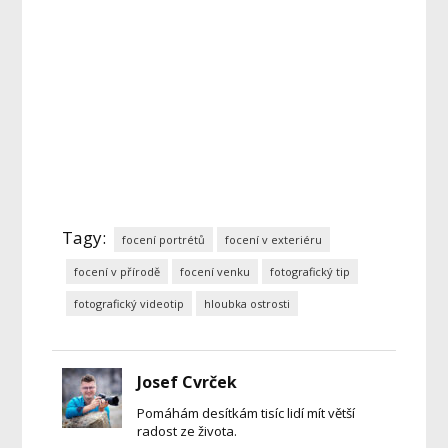
Tagy:
focení portrétů
focení v exteriéru
focení v přírodě
focení venku
fotografický tip
fotografický videotip
hloubka ostrosti
Josef Cvrček
Pomáhám desítkám tisíc lidí mít větší
radost ze života.