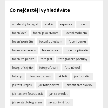
Co nejčastěji vyhledáváte
amatérský fotograf
ateliér
expozice
focení
focení dětí
focení jako živnost
Focení mobilem
focení portrétů
focení s bleskem
focení venku
focení v exteriéru
focení v noci
focení v přírodě
focení za peníze
fotograf
fotografické postupy
fotografický tip
fotografování
foto návod
foto tip
hloubka ostrosti
jak fotit
jak fotit děti
jak fotit krajinu
jak fotit portrét
jak fotit zrcadlovkou
jak nastavit fotoaparát
jak se prodat
jak se stát fotografem
jak správně fotit