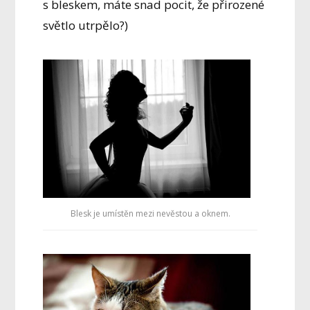
s bleskem, máte snad pocit, že přirozené
světlo utrpělo?)
Blesk je umístěn mezi nevěstou a oknem.