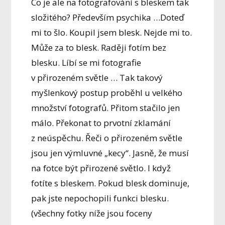
Co je ale na fotografování s bleskem tak
složitého? Především psychika …Doteď
mi to šlo. Koupil jsem blesk. Nejde mi to.
Může za to blesk. Raději fotím bez
blesku. Líbí se mi fotografie
v přirozeném světle … Tak takový
myšlenkový postup proběhl u velkého
množství fotografů. Přitom stačilo jen
málo. Překonat to prvotní zklamání
z neúspěchu. Řeči o přirozeném světle
jsou jen výmluvné „kecy“. Jasně, že musí
na fotce být přirozené světlo. I když
fotíte s bleskem. Pokud blesk dominuje,
pak jste nepochopili funkci blesku.
(všechny fotky níže jsou foceny