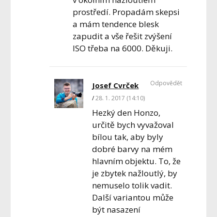
prostředí. Propadám skepsi
a mám tendence blesk
zapudit a vše řešit zvýšení
ISO třeba na 6000. Děkuji.
Odpovědět
Josef Cvrček
28. 1. 2017 (14:10)
Hezký den Honzo,
určitě bych vyvažoval
bílou tak, aby byly
dobré barvy na mém
hlavním objektu. To, že
je zbytek nažloutlý, by
nemuselo tolik vadit.
Další variantou může
být nasazení