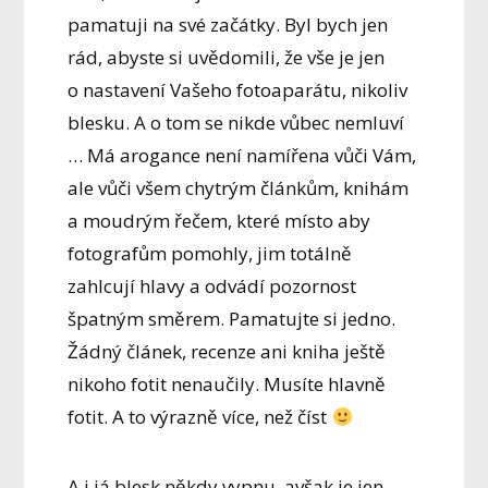
pamatuji na své začátky. Byl bych jen
rád, abyste si uvědomili, že vše je jen
o nastavení Vašeho fotoaparátu, nikoliv
blesku. A o tom se nikde vůbec nemluví
… Má arogance není namířena vůči Vám,
ale vůči všem chytrým článkům, knihám
a moudrým řečem, které místo aby
fotografům pomohly, jim totálně
zahlcují hlavy a odvádí pozornost
špatným směrem. Pamatujte si jedno.
Žádný článek, recenze ani kniha ještě
nikoho fotit nenaučily. Musíte hlavně
fotit. A to výrazně více, než číst
A i já blesk někdy vypnu, avšak je jen