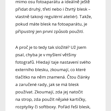
mimo osu fotoaparátu a ideálně ještě
přidat druhý, třetí nebo i čtvrtý blesk –
vlastně takový regulérní ateliér). Takže,
pokud máte blesk na fotoaparátu, je
přípustný jen první způsob použití.
A proč je to tedy tak složité? Už jsem
psal, chyba je v myšlení většiny
fotografů. Hledají taje nastavení svého
externího blesku, zkoumají, co které
tlačítko na něm znamená. Čtou články
a zaručené rady, jak se má blesk
používat. Zkoumají, zda jej natočit
na strop, zda použít nějaké kartičky,
rozptylky či softboxy. Pořád řeší blesk,