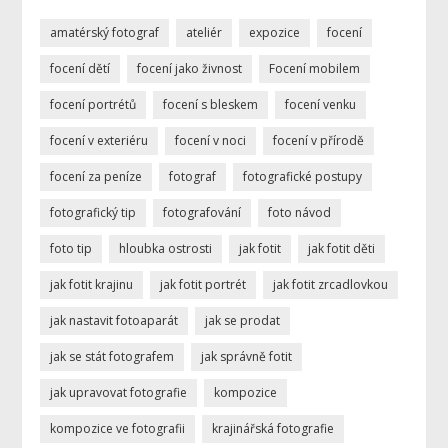
amatérský fotograf
ateliér
expozice
focení
focení dětí
focení jako živnost
Focení mobilem
focení portrétů
focení s bleskem
focení venku
focení v exteriéru
focení v noci
focení v přírodě
focení za peníze
fotograf
fotografické postupy
fotografický tip
fotografování
foto návod
foto tip
hloubka ostrosti
jak fotit
jak fotit děti
jak fotit krajinu
jak fotit portrét
jak fotit zrcadlovkou
jak nastavit fotoaparát
jak se prodat
jak se stát fotografem
jak správně fotit
jak upravovat fotografie
kompozice
kompozice ve fotografii
krajinářská fotografie