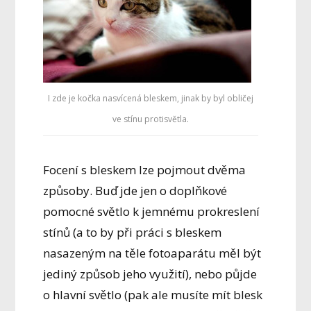
I zde je kočka nasvícená bleskem, jinak by byl obličej
ve stínu protisvětla.
Focení s bleskem lze pojmout dvěma
způsoby. Buď jde jen o doplňkové
pomocné světlo k jemnému prokreslení
stínů (a to by při práci s bleskem
nasazeným na těle fotoaparátu měl být
jediný způsob jeho využití), nebo půjde
o hlavní světlo (pak ale musíte mít blesk