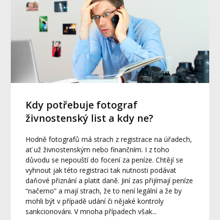
Kdy potřebuje fotograf
živnostenský list a kdy ne?
Hodně fotografů má strach z registrace na úřadech,
ať už živnostenským nebo finančním. I z toho
důvodu se nepouští do focení za peníze. Chtějí se
vyhnout jak této registraci tak nutnosti podávat
daňové přiznání a platit daně. Jiní zas přijímají peníze
“načerno” a mají strach, že to není legální a že by
mohli být v případě udání či nějaké kontroly
sankcionováni. V mnoha případech však...