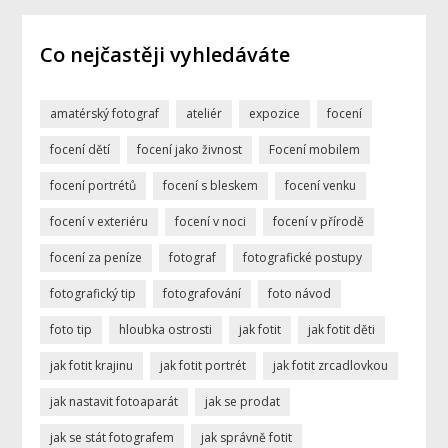
Co nejčastěji vyhledáváte
amatérský fotograf
ateliér
expozice
focení
focení dětí
focení jako živnost
Focení mobilem
focení portrétů
focení s bleskem
focení venku
focení v exteriéru
focení v noci
focení v přírodě
focení za peníze
fotograf
fotografické postupy
fotografický tip
fotografování
foto návod
foto tip
hloubka ostrosti
jak fotit
jak fotit děti
jak fotit krajinu
jak fotit portrét
jak fotit zrcadlovkou
jak nastavit fotoaparát
jak se prodat
jak se stát fotografem
jak správně fotit