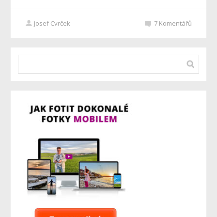
Josef Cvrček
7
Komentářů