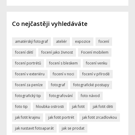
Co nejčastěji vyhledáváte
amatérský fotograf
ateliér
expozice
focení
focení dětí
focení jako živnost
Focení mobilem
focení portrétů
focení s bleskem
focení venku
focení v exteriéru
focení v noci
focení v přírodě
focení za peníze
fotograf
fotografické postupy
fotografický tip
fotografování
foto návod
foto tip
hloubka ostrosti
jak fotit
jak fotit děti
jak fotit krajinu
jak fotit portrét
jak fotit zrcadlovkou
jak nastavit fotoaparát
jak se prodat