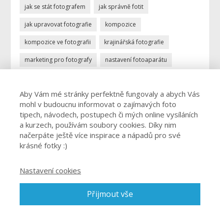
jak se stát fotografem
jak správně fotit
jak upravovat fotografie
kompozice
kompozice ve fotografii
krajinářská fotografie
marketing pro fotografy
nastavení fotoaparátu
ostření
portrétní fotografie
povolání fotograf
Aby Vám mé stránky perfektně fungovaly a abych Vás
profese fotograf
profesionální fotograf
mohl v budoucnu informovat o zajímavých foto
vydělávání focením
úprava fotek
úprava fotografií
tipech, návodech, postupech či mých online vysíláních
a kurzech, používám soubory cookies. Díky nim
živnost fotograf
načerpáte ještě více inspirace a nápadů pro své
krásné fotky :)
Nastavení cookies
© 2026 Josef Cvrček - Jak fotit špičkové fotky a jak nastavit
Přijmout vše
fotoaparát. O focení. Jednoduše. - cvrcek@josefcvrcek.cz