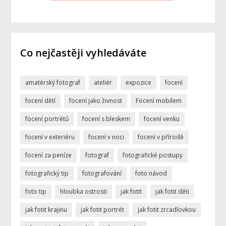
Co nejčastěji vyhledáváte
amatérský fotograf
ateliér
expozice
focení
focení dětí
focení jako živnost
Focení mobilem
focení portrétů
focení s bleskem
focení venku
focení v exteriéru
focení v noci
focení v přírodě
focení za peníze
fotograf
fotografické postupy
fotografický tip
fotografování
foto návod
foto tip
hloubka ostrosti
jak fotit
jak fotit děti
jak fotit krajinu
jak fotit portrét
jak fotit zrcadlovkou