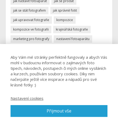
jak nastavit fotoaparát
jak se prodat
jak se stát fotografem
jak správně fotit
jak upravovat fotografie
kompozice
kompozice ve fotografii
krajinářská fotografie
marketing pro fotografy
nastavení fotoaparátu
ostření
portrétní fotografie
povolání fotograf
Aby Vám mé stránky perfektně fungovaly a abych Vás
profese fotograf
profesionální fotograf
mohl v budoucnu informovat o zajímavých foto
vydělávání focením
úprava fotek
úprava fotografií
tipech, návodech, postupech či mých online vysíláních
a kurzech, používám soubory cookies. Díky nim
živnost fotograf
načerpáte ještě více inspirace a nápadů pro své
krásné fotky :)
Nastavení cookies
© 2026 Josef Cvrček - Jak fotit špičkové fotky a jak nastavit
Přijmout vše
fotoaparát. O focení. Jednoduše. - cvrcek@josefcvrcek.cz