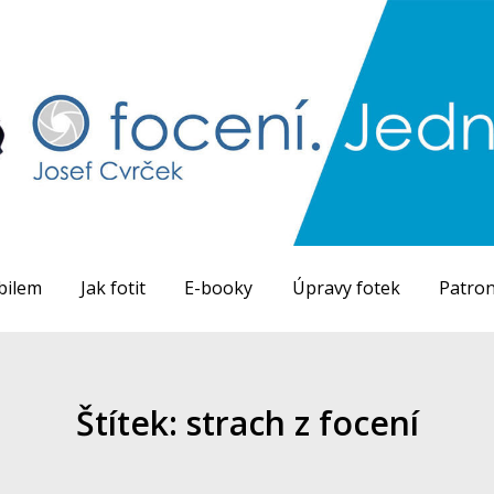
bilem
Jak fotit
E-booky
Úpravy fotek
Patron
Štítek: strach z focení