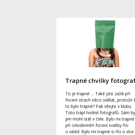
Trapné chvilky fotogra
To je trapné … Také jste zažili při
focení strach něco udělat, protože 
to bylo trapné? Pak vítejte v klubu.
Toto trápí hodně fotografů. Sám b
jim mohl stát v čele. Bylo mi trapné 
při celodenním focení svatby říci
o oběd. Bylo mi trapné si říci o více