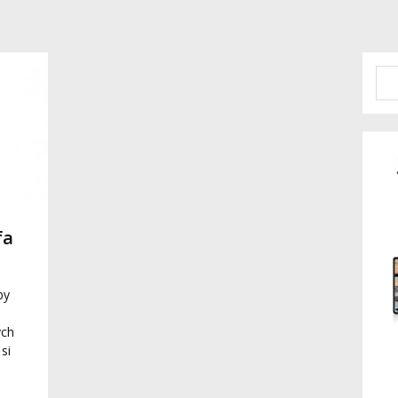
fa
by
ych
si