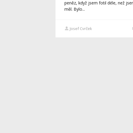
peněz, když jsem fotil déle, než js
měl. Bylo...
Josef Cvrček