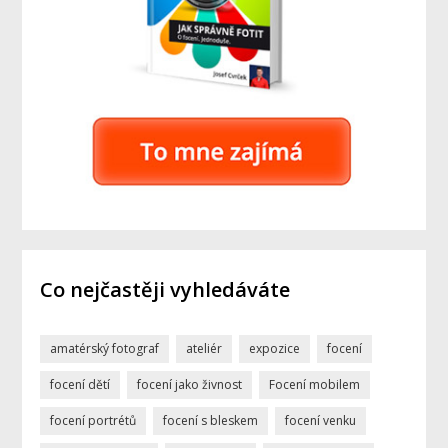
Co nejčastěji vyhledáváte
amatérský fotograf
ateliér
expozice
focení
focení dětí
focení jako živnost
Focení mobilem
focení portrétů
focení s bleskem
focení venku