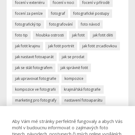
focení v exteriéru
focení v noci
focení v přírodě
focení za peníze
fotograf
fotografické postupy
fotografický tip
fotografování
foto návod
foto tip
hloubka ostrosti
jak fotit
jak fotit děti
jak fotit krajinu
jak fotit portrét
jak fotit zrcadlovkou
jak nastavit fotoaparát
jak se prodat
jak se stát fotografem
jak správně fotit
jak upravovat fotografie
kompozice
kompozice ve fotografii
krajinářská fotografie
marketing pro fotografy
nastavení fotoaparátu
ostření
portrétní fotografie
povolání fotograf
Aby Vám mé stránky perfektně fungovaly a abych Vás
profese fotograf
profesionální fotograf
mohl v budoucnu informovat o zajímavých foto
vydělávání focením
úprava fotek
úprava fotografií
tipech, návodech, postupech či mých online vysíláních