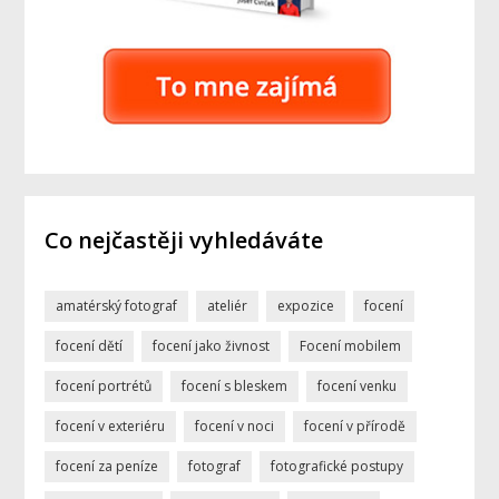
Co nejčastěji vyhledáváte
amatérský fotograf
ateliér
expozice
focení
focení dětí
focení jako živnost
Focení mobilem
focení portrétů
focení s bleskem
focení venku
focení v exteriéru
focení v noci
focení v přírodě
focení za peníze
fotograf
fotografické postupy