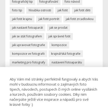
fotografický tip
fotografování
foto návod
foto tip
hloubka ostrosti
jak fotit
jak fotit děti
jak fotit krajinu
jak fotit portrét
jak fotit zrcadlovkou
jak nastavit fotoaparát
jak se prodat
jak se stát fotografem
jak správně fotit
jak upravovat fotografie
kompozice
kompozice ve fotografii
krajinářská fotografie
marketing pro fotografy
nastavení fotoaparátu
ostření
portrétní fotografie
povolání fotograf
Aby Vám mé stránky perfektně fungovaly a abych Vás
profese fotograf
profesionální fotograf
mohl v budoucnu informovat o zajímavých foto
vydělávání focením
úprava fotek
úprava fotografií
tipech, návodech, postupech či mých online vysíláních
a kurzech, používám soubory cookies. Díky nim
živnost fotograf
načerpáte ještě více inspirace a nápadů pro své
krásné fotky :)