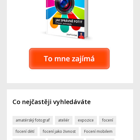
Co nejčastěji vyhledáváte
amatérský fotograf
ateliér
expozice
focení
focení dětí
focení jako živnost
Focení mobilem