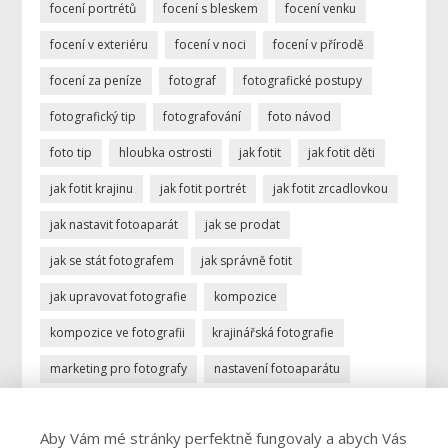
focení portrétů
focení s bleskem
focení venku
focení v exteriéru
focení v noci
focení v přírodě
focení za peníze
fotograf
fotografické postupy
fotografický tip
fotografování
foto návod
foto tip
hloubka ostrosti
jak fotit
jak fotit děti
jak fotit krajinu
jak fotit portrét
jak fotit zrcadlovkou
jak nastavit fotoaparát
jak se prodat
jak se stát fotografem
jak správně fotit
jak upravovat fotografie
kompozice
kompozice ve fotografii
krajinářská fotografie
marketing pro fotografy
nastavení fotoaparátu
ostření
portrétní fotografie
povolání fotograf
Aby Vám mé stránky perfektně fungovaly a abych Vás
profese fotograf
profesionální fotograf