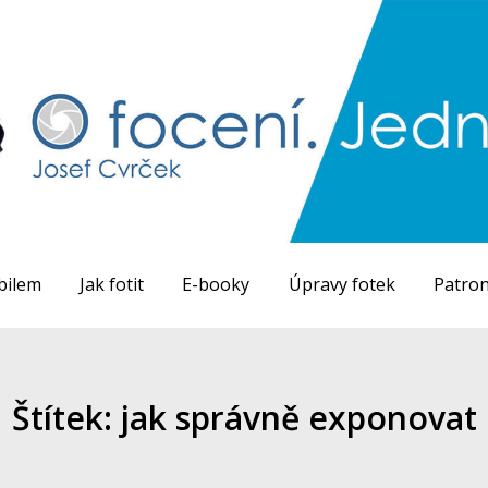
bilem
Jak fotit
E-booky
Úpravy fotek
Patron
Štítek: jak správně exponovat