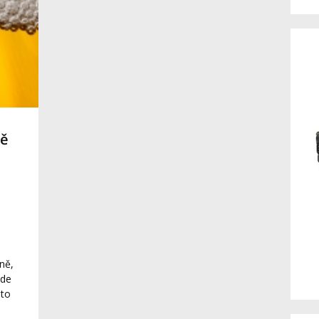
ně
ně,
ude
 to