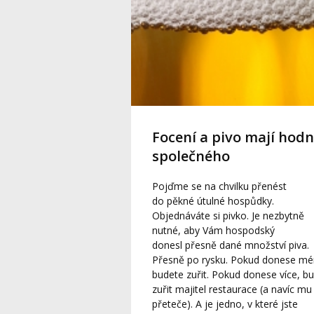
Focení a pivo mají hod
společného
Pojďme se na chvilku přenést
do pěkné útulné hospůdky.
Objednáváte si pivko. Je nezbytně
nutné, aby Vám hospodský
donesl přesně dané množství piva.
Přesně po rysku. Pokud donese mé
budete zuřit. Pokud donese více, b
zuřit majitel restaurace (a navíc mu
přeteče). A je jedno, v které jste