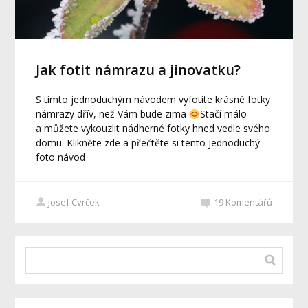
Jak fotit námrazu a jinovatku?
S tímto jednoduchým návodem vyfotíte krásné fotky
námrazy dřív, než Vám bude zima
Stačí málo
a můžete vykouzlit nádherné fotky hned vedle svého
domu. Klikněte zde a přečtěte si tento jednoduchý
foto návod
Josef Cvrček
19
Komentářů