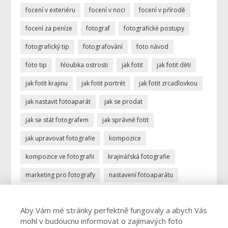
focení v exteriéru
focení v noci
focení v přírodě
focení za peníze
fotograf
fotografické postupy
fotografický tip
fotografování
foto návod
foto tip
hloubka ostrosti
jak fotit
jak fotit děti
jak fotit krajinu
jak fotit portrét
jak fotit zrcadlovkou
jak nastavit fotoaparát
jak se prodat
jak se stát fotografem
jak správně fotit
jak upravovat fotografie
kompozice
kompozice ve fotografii
krajinářská fotografie
marketing pro fotografy
nastavení fotoaparátu
ostření
portrétní fotografie
povolání fotograf
Aby Vám mé stránky perfektně fungovaly a abych Vás
profese fotograf
profesionální fotograf
mohl v budoucnu informovat o zajímavých foto