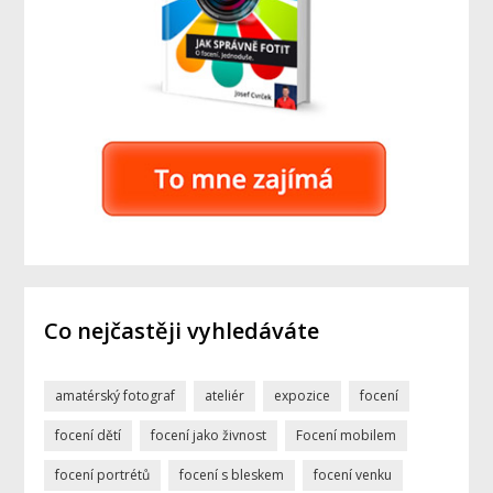
Co nejčastěji vyhledáváte
amatérský fotograf
ateliér
expozice
focení
focení dětí
focení jako živnost
Focení mobilem
focení portrétů
focení s bleskem
focení venku