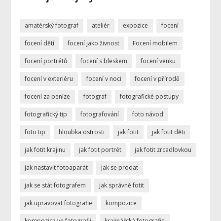
amatérský fotograf
ateliér
expozice
focení
focení dětí
focení jako živnost
Focení mobilem
focení portrétů
focení s bleskem
focení venku
focení v exteriéru
focení v noci
focení v přírodě
focení za peníze
fotograf
fotografické postupy
fotografický tip
fotografování
foto návod
foto tip
hloubka ostrosti
jak fotit
jak fotit děti
jak fotit krajinu
jak fotit portrét
jak fotit zrcadlovkou
jak nastavit fotoaparát
jak se prodat
jak se stát fotografem
jak správně fotit
jak upravovat fotografie
kompozice
kompozice ve fotografii
krajinářská fotografie