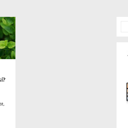
í?
it,