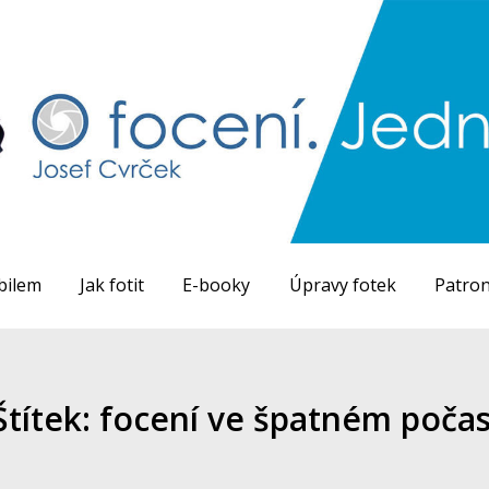
bilem
Jak fotit
E-booky
Úpravy fotek
Patron
Štítek: focení ve špatném počas