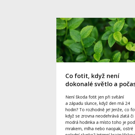
Co fotit, když není
dokonalé světlo a počas
Není škoda fotit jen při svítání
a západu slunce, když den má 24
hodin? To rozhodně je! Jenže, co fot
když se zrovna neodehrává zlatá či
modrá hodinka a místo toho je pod
mrakem, mlha nebo naopak, ostré
polední slunko? Intimní krajinářskou