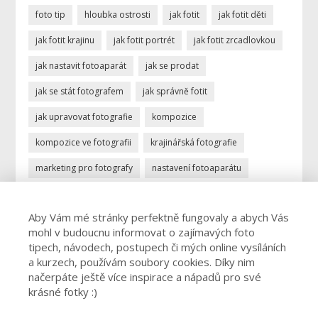
foto tip
hloubka ostrosti
jak fotit
jak fotit děti
jak fotit krajinu
jak fotit portrét
jak fotit zrcadlovkou
jak nastavit fotoaparát
jak se prodat
jak se stát fotografem
jak správně fotit
jak upravovat fotografie
kompozice
kompozice ve fotografii
krajinářská fotografie
marketing pro fotografy
nastavení fotoaparátu
ostření
portrétní fotografie
povolání fotograf
Aby Vám mé stránky perfektně fungovaly a abych Vás
profese fotograf
profesionální fotograf
mohl v budoucnu informovat o zajímavých foto
vydělávání focením
úprava fotek
úprava fotografií
tipech, návodech, postupech či mých online vysíláních
a kurzech, používám soubory cookies. Díky nim
živnost fotograf
načerpáte ještě více inspirace a nápadů pro své
krásné fotky :)