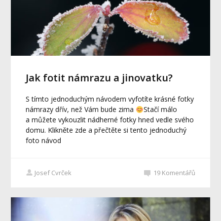
Jak fotit námrazu a jinovatku?
S tímto jednoduchým návodem vyfotíte krásné fotky
námrazy dřív, než Vám bude zima
Stačí málo
a můžete vykouzlit nádherné fotky hned vedle svého
domu. Klikněte zde a přečtěte si tento jednoduchý
foto návod
Josef Cvrček
19
Komentářů