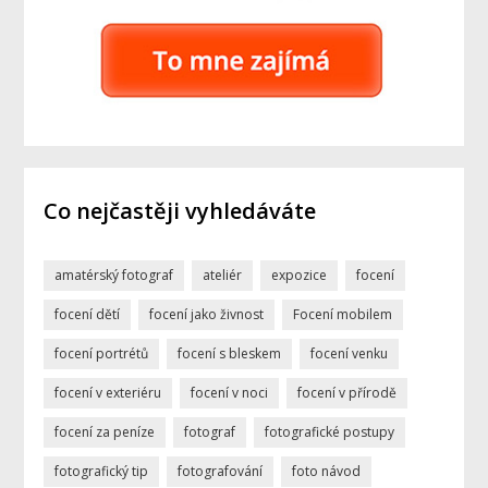
Co nejčastěji vyhledáváte
amatérský fotograf
ateliér
expozice
focení
focení dětí
focení jako živnost
Focení mobilem
focení portrétů
focení s bleskem
focení venku
focení v exteriéru
focení v noci
focení v přírodě
focení za peníze
fotograf
fotografické postupy
fotografický tip
fotografování
foto návod