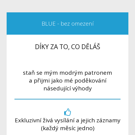
BLUE - bez omezení
DÍKY ZA TO, CO DĚLÁŠ
staň se mým modrým patronem
a přijmi jako mé poděkování
násedující výhody
Exkluzivní živá vysílání a jejich záznamy
(každý měsíc jedno)