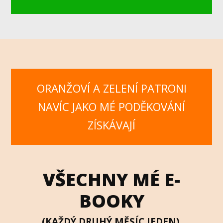
ORANŽOVÍ A ZELENÍ PATRONI
NAVÍC JAKO MÉ PODĚKOVÁNÍ
ZÍSKÁVAJÍ
VŠECHNY MÉ E-
BOOKY
(KAŽDÝ DRUHÝ MĚSÍC JEDEN)
.