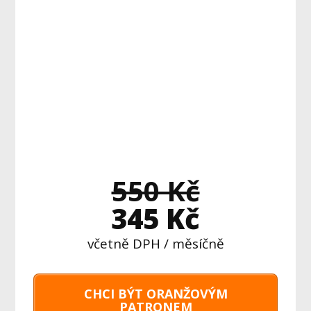
550 Kč
345 Kč
včetně DPH / měsíčně
CHCI BÝT ORANŽOVÝM
PATRONEM