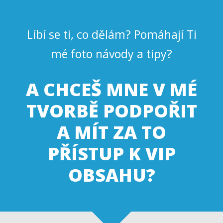
Líbí se ti, co dělám? Pomáhají Ti
mé foto návody a tipy?
A CHCEŠ MNE V MÉ
TVORBĚ PODPOŘIT
A MÍT ZA TO
PŘÍSTUP K VIP
OBSAHU?