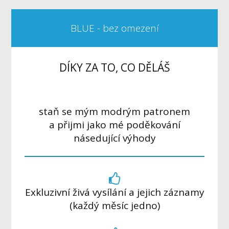
BLUE - bez omezení
DÍKY ZA TO, CO DĚLÁŠ
staň se mým modrým patronem
a přijmi jako mé poděkování
násedující výhody
Exkluzivní živá vysílání a jejich záznamy
(každý měsíc jedno)