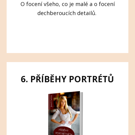
O focení všeho, co je malé a o focení
dechberoucích detailů.
6. PŘÍBĚHY PORTRÉTŮ