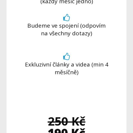
(každý měsíc jedno)
Budeme ve spojení (odpovím
na všechny dotazy)
Exkluzivní články a videa (min 4
měsíčně)
250 Kč
190 Kč