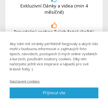
Exkluzivní články a videa (min 4
měsíčně)
Pravidelný rozbor Tvých fotek (každý
měsíc
na streamu)
Aby Vám mé stránky perfektně fungovaly a abych Vás
mohl v budoucnu informovat o zajímavých foto
tipech, návodech, postupech či mých online vysíláních
a kurzech, používám soubory cookies. Díky nim
Pomoc s výběrem techniky
načerpáte ještě více inspirace a nápadů pro své
krásné fotky :)
(kdykoliv budeš potřebovat)
Nastavení cookies
Všechny mé E-booky
Přijmout vše
(každý druhý měsíc jeden)