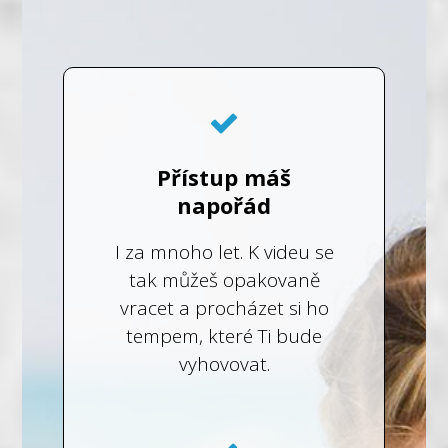
Přístup máš
napořád
I za mnoho let. K videu se
tak můžeš opakovaně
vracet a procházet si ho
tempem, které Ti bude
vyhovovat.