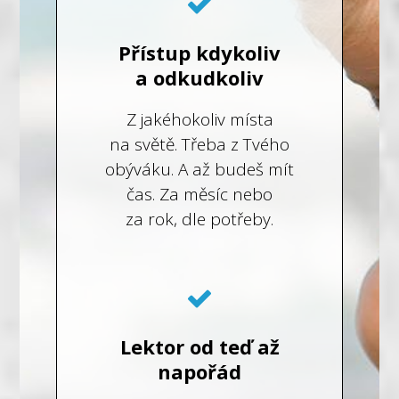
Přístup kdykoliv
a odkudkoliv
Z jakéhokoliv místa
na světě. Třeba z Tvého
obýváku. A až budeš mít
čas. Za měsíc nebo
za rok, dle potřeby.
Lektor od teď až
napořád