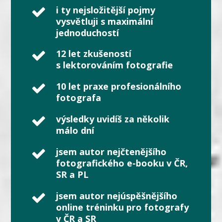
i ty nejsložitější pojmy
vysvětluji s maximální
jednoduchostí
12 let zkušeností
s lektorováním fotografie
10 let praxe profesionálního
fotografa
výsledky uvidíš za několik
málo dní
jsem autor nejčtenějšího
fotografického e-booku v ČR,
SR a PL
jsem autor nejúspěšnějšího
online tréninku pro fotografy
v ČR a SR