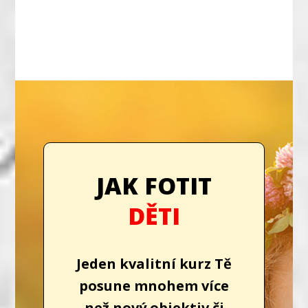
JAK FOTIT
DĚTI
Jeden
kvalitní kurz Tě
posune mnohem více
než nový objektiv či