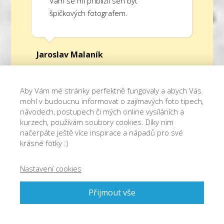
Vám se mi přiblížil sen být
špičkových fotografem.
Jaroslav Malaník
Aby Vám mé stránky perfektně fungovaly a abych Vás
mohl v budoucnu informovat o zajímavých foto tipech,
Má radost nezná mezí
Po delší
návodech, postupech či mých online vysíláních a
době se vracím k foceni a díky vám
kurzech, používám soubory cookies. Díky nim
s obrovskou chutí a vírou v sebe
načerpáte ještě více inspirace a nápadů pro své
sama
Opravdu to funguje,
krásné fotky :)
neuvěřitelně nás posouváte
a motivujete
a přesně jak jste
Nastavení cookies
říkal - tyhle online kurzy nemají
chybu. S vámi je to prostě pohoda
Přijmout vše
Ještě jednou velké díky!