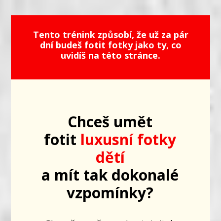
Tento trénink způsobí, že už za pár
dní budeš fotit fotky jako ty, co
uvidíš na této stránce.
Chceš umět
fotit
luxusní fotky
dětí
a mít tak dokonalé
vzpomínky?