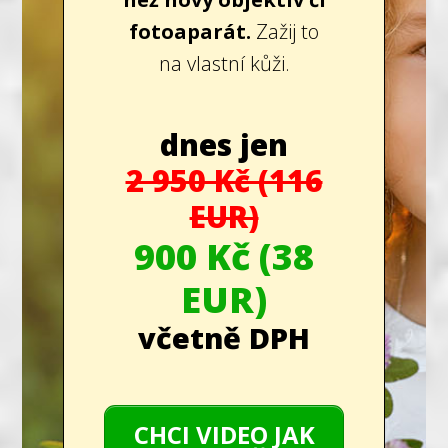
fotoaparát.
Zažij to
na vlastní kůži.
dnes jen
2 950 Kč (116
EUR)
900 Kč (38
EUR)
včetně DPH
CHCI VIDEO JAK