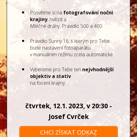
Posvítíme si na
fotografování noční
krajiny
, hvězd a
Mléčné dráhy. Pravidlo 500 a 400.
Pravidlo Sunny 16, s kterým pro Tebe
bude nastavení fotoaparátu
v manuálním režimu zcela automatické.
Vybereme pro Tebe ten
nejvhodnější
objektiv a stativ
na focení krajiny.
čtvrtek, 12.1. 2023, v 20:30 -
Josef Cvrček
CHCI ZÍSKAT ODKAZ