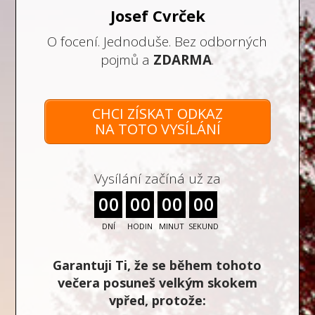
Josef Cvrček
O focení. Jednoduše. Bez odborných
pojmů a
ZDARMA
.
CHCI ZÍSKAT ODKAZ
NA TOTO VYSÍLÁNÍ
Vysílání začíná už za
0
0
0
0
0
0
0
0
DNÍ
HODIN
MINUT
SEKUND
Garantuji Ti, že se během tohoto
večera posuneš velkým skokem
vpřed, protože: