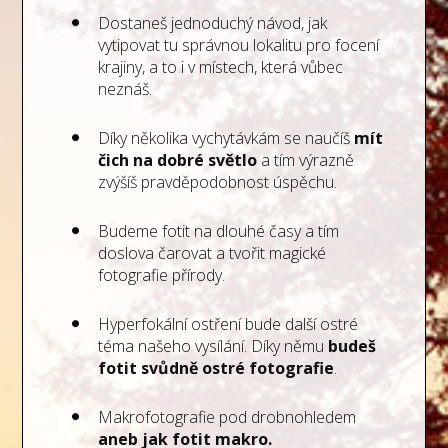
Dostaneš jednoduchý návod, jak
vytipovat tu správnou lokalitu pro focení
krajiny, a to i v místech, která vůbec
neznáš.
Díky několika vychytávkám se naučíš
mít
čich na dobré světlo
a tím výrazně
zvýšíš pravděpodobnost úspěchu.
Budeme fotit na dlouhé časy a tím
doslova čarovat a tvořit magické
fotografie přírody.
Hyperfokální ostření bude další ostré
téma našeho vysílání. Díky němu
budeš
fotit svůdně ostré fotografie
.
Makrofotografie pod drobnohledem
aneb jak fotit makro.