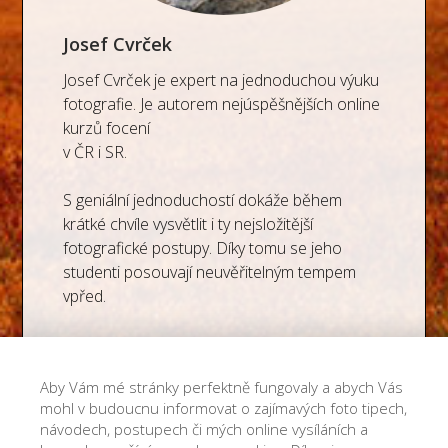
Josef Cvrček
Josef Cvrček je expert na jednoduchou výuku
fotografie. Je autorem nejúspěšnějších online
kurzů focení
v ČR i SR.
S geniální jednoduchostí dokáže během
krátké chvíle vysvětlit i ty nejsložitější
fotografické postupy. Díky tomu se jeho
studenti posouvají neuvěřitelným tempem
vpřed.
Jeho přednášky jsou pro rebely, kteří chtějí
fotit, ne dělat z focení vědu.
Aby Vám mé stránky perfektně fungovaly a abych Vás
mohl v budoucnu informovat o zajímavých foto tipech,
© Josef Cvrček, tel: +420 736 539 719,
návodech, postupech či mých online vysíláních a
cvrcek@josefcvrcek.cz