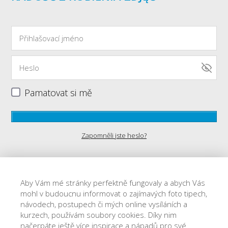
Pamatovat si mě
Zapomněli jste heslo?
Aby Vám mé stránky perfektně fungovaly a abych Vás
mohl v budoucnu informovat o zajímavých foto tipech,
návodech, postupech či mých online vysíláních a
Ochrona danych osobowych
kurzech, používám soubory cookies. Díky nim
načerpáte ještě více inspirace a nápadů pro své