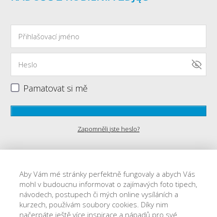
Pamatovat si mě
Zapomněli jste heslo?
Aby Vám mé stránky perfektně fungovaly a abych Vás
mohl v budoucnu informovat o zajímavých foto tipech,
návodech, postupech či mých online vysíláních a
Ochrona danych osobowych
kurzech, používám soubory cookies. Díky nim
načerpáte ještě více inspirace a nápadů pro své