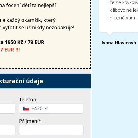
že se kdykoli
na focení dětí ta nejlepší
k libovolné le
hrozně Vám f
u a každý okamžik, který
vyfotit se už nikdy nezopakuje!
za 1950 Kč / 79 EUR
Ivana Hlavicová
7 EUR !!!
kturační údaje
Telefon
+420
Příjmení*