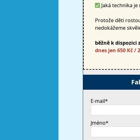
Jaká technika je 
Protože děti rosto
nedokážeme skvěle 
běžně k dispozici 
dnes jen 650 Kč / 2
Fa
E-mail*
Jméno*