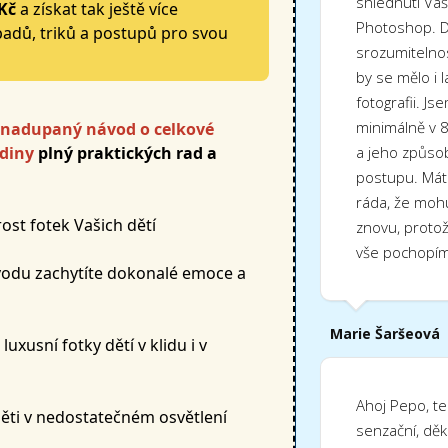
shlédnutí Va
Kč
a získat tak ještě více
Photoshop. D
padů, triků a postupů pro svou
srozumitelno
by se mělo i l
fotografii. J
minimálně v 8
 nadupaný návod o celkové
a jeho způsob
odiny
plný praktických rad a
postupu. Mát
ráda, že moh
st fotek Vašich dětí
znovu, protož
vše pochopím
odu zachytíte dokonalé emoce a
Marie Šaršeová
uxusní fotky dětí v klidu i v
Ahoj Pepo, te
děti v nedostatečném osvětlení
senzační, děk