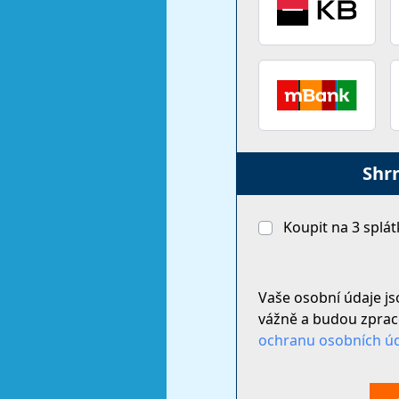
Shr
Koupit na
3
splát
Vaše osobní údaje js
vážně a budou zpra
ochranu osobních úd