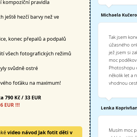
kompoziční pravidla
Michaela Kučer
h ještě hezčí barvy než ve
Tak jsem kon
ce, konec přepalů a podpalů
úžasného onl
jež jsem si za
í všech fotografických režimů
moc poděkovat
Photoshopu c
yly svůdně ostré
několik let a 
 svého foťáku na maximum!
vhodnou cest
za 790 Kč / 33 EUR
6 EUR !!!
Lenka Koprivňa
Musím moc p
také
video návod Jak fotit děti v