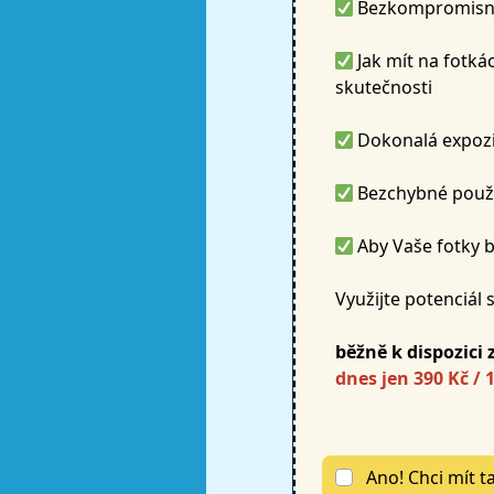
Bezkompromisní 
Jak mít na fotkác
skutečnosti
Dokonalá expozi
Bezchybné použit
Aby Vaše fotky b
Využijte potenciál
běžně k dispozici 
dnes jen 390 Kč / 1
Ano! Chci mít 