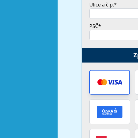
Ulice a č.p.*
PSČ*
Z