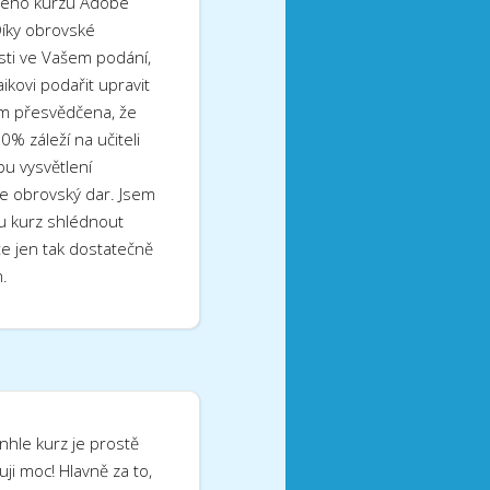
šeho kurzu Adobe
íky obrovské
sti ve Vašem podání,
aikovi podařit upravit
sem přesvědčena, že
0% záleží na učiteli
u vysvětlení
e obrovský dar. Jsem
u kurz shlédnout
e jen tak dostatečně
.
nhle kurz je prostě
uji moc! Hlavně za to,