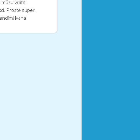
v můžu vrátit
kci. Prostě super,
andím! Ivana