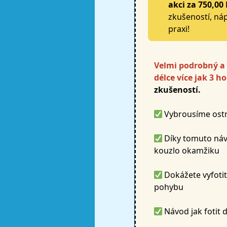
akci
za
750,00 
zkušeností, ná
praxi!
Velmi podrobný a
délce více jak 3 h
zkušeností.
Vybrousíme ostro
Díky tomuto náv
kouzlo okamžiku
Dokážete vyfotit l
pohybu
Návod jak fotit 