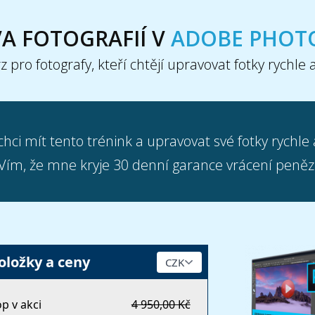
A FOTOGRAFIÍ V
ADOBE PHOT
z pro fotografy, kteří chtějí upravovat fotky rychle 
hci mít tento trénink a upravovat své fotky rychle 
Vím, že mne kryje 30 denní garance vrácení peněz
oložky a ceny
 v akci
4 950,00 Kč