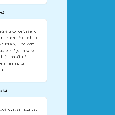
ová
ečně u konce Vašeho
ine kurzu Photoshop,
koupila :-). Chci Vám
, jelikož jsem se ve
htěla naučit už
ne a ne najít tu
u .
nská
oděkovat za možnost