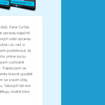
dolů. Pane Cvrček,
at opravdu báječně.
svých videí opravdu
žná i víc, než si
usím podotknout, že
eho online kurzu
 jsem rozhodně
. Trápila jsem se
umíte krásně vysvětlit
eím se vracím vždy,
. Takových lidí více
..děkuju, hodně toho