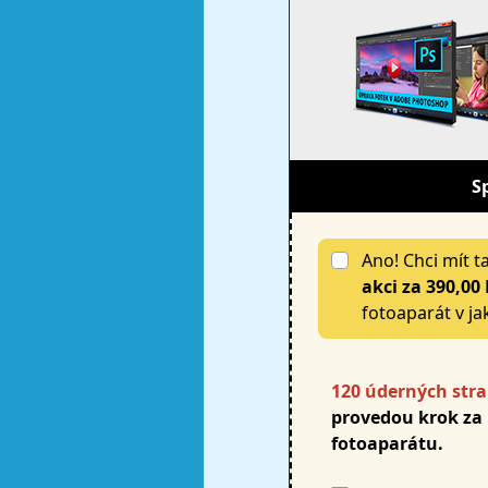
S
Ano! Chci mít 
akci
za
390,00 
fotoaparát v jak
120 úderných stra
provedou krok za
fotoaparátu.