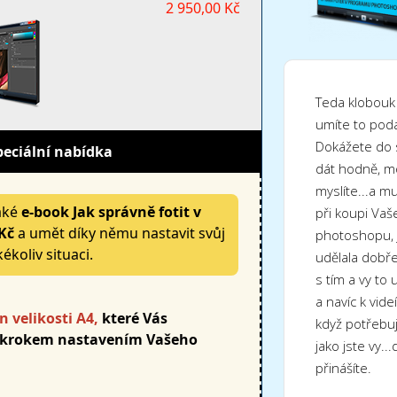
2 950,00 Kč
Teda klobouk 
umíte to pod
Dokážete do 
peciální nabídka
dát hodně, mo
myslíte...a m
také
e-book Jak správně fotit v
při koupi Vaš
Kč
a umět díky němu nastavit svůj
photoshopu,
ékoliv situaci.
udělala dobře
s tím a vy to 
a navíc k vid
n velikosti A4,
které Vás
když potřebuju
 krokem nastavením Vašeho
jako jste vy.
přinášíte.