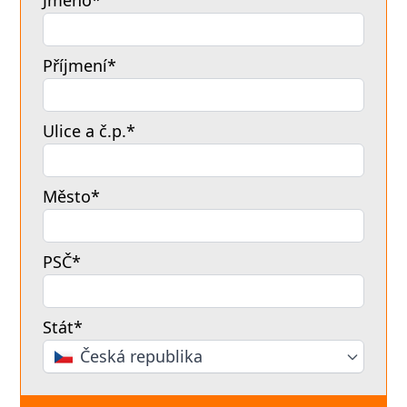
Jméno*
Příjmení*
Ulice a č.p.*
Město*
PSČ*
Stát*
Česká republika