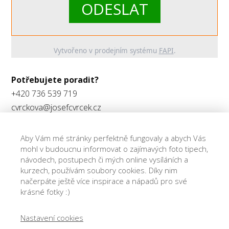
ODESLAT
Vytvořeno v prodejním systému
FAPI
.
Potřebujete poradit?
+420 736 539 719
cvrckova@josefcvrcek.cz
Obchodní podmínky
Aby Vám mé stránky perfektně fungovaly a abych Vás
mohl v budoucnu informovat o zajímavých foto tipech,
návodech, postupech či mých online vysíláních a
kurzech, používám soubory cookies. Díky nim
načerpáte ještě více inspirace a nápadů pro své
krásné fotky :)
Nastavení cookies