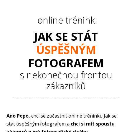
online trénink
JAK SE STÁT
ÚSPĚŠNÝM
FOTOGRAFEM
s nekonečnou frontou
zákazníků
Ano Pepo,
chci se zúčastnit online tréninku Jak se
stát úspěšným fotografem a
chci si mít spoustu
zájemců o mé fotografické služby.