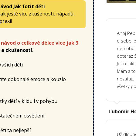
ávod Jak fotit děti
tak ještě více zkušeností, nápadů,
praxi!
Ahoj Pep
o sebe, p
návod o celkové délce více jak 3
nemohol 
 a zkušeností.
doteraz 5
Je to fak
ašich dětí
Mám z toh
nezatajuj
íte dokonalé emoce a kouzlo
všetky po
ky dětí v klidu i v pohybu
Ľubomír H
ostatečném osvětlení
ětí ta nejlepší
Už dlouh