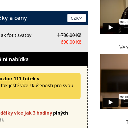
žky a ceny
ak fotit svatby
1 780,00 Kč
690,00 Kč
Ver
ální nabídka
ozbor 111 fotek v
t tak ještě více zkušeností pro svou
délky více jak 3 hodiny
plných
tí.