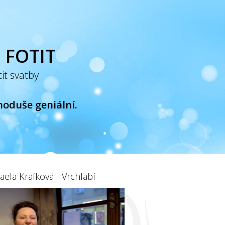
 FOTIT
it svatby
noduše geniální.
aela Krafková - Vrchlabí