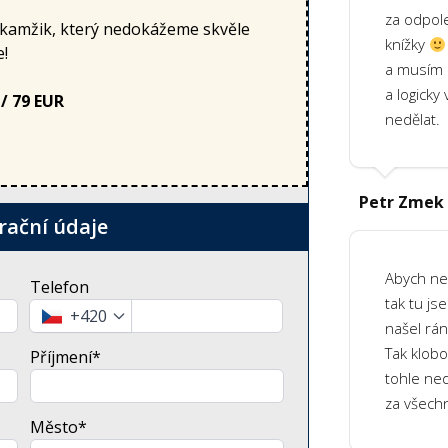
za odpol
okamžik, který nedokážeme skvěle
knížky
e!
a musím 
a logicky 
 / 79 EUR
nedělat.
Petr Zmek
rační údaje
Abych ne
Telefon
tak tu js
+420
našel rán
Tak klobo
Příjmení*
tohle ned
za všech
Město*