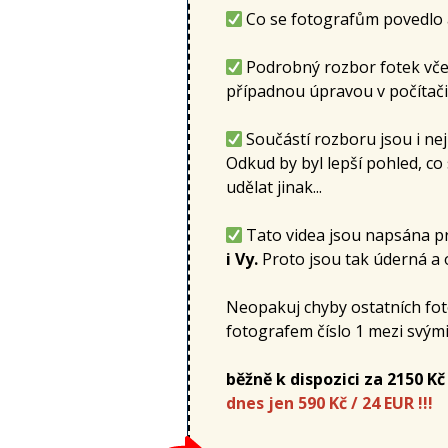
Co se fotografům povedlo a
Podrobný rozbor fotek vče
případnou úpravou v počítači
Součástí rozboru jsou i nej
Odkud by byl lepší pohled, co
udělat jinak...
Tato videa jsou napsána pr
i Vy.
Proto jsou tak úderná a 
Neopakuj chyby ostatních foto
fotografem číslo 1 mezi svým
běžně k dispozici za 2150 Kč
dnes jen 590 Kč / 24 EUR !!!