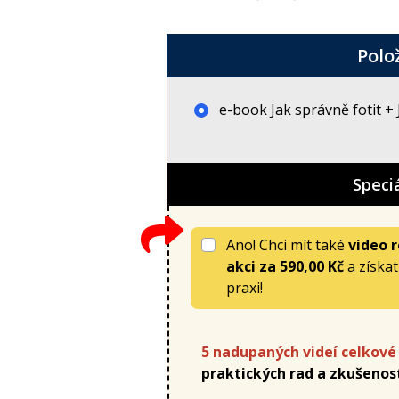
Polo
e-book Jak správně fotit + J
Speci
Ano! Chci mít také
video r
akci
za
590,00 Kč
a získa
praxi!
5 nadupaných videí celkové 
praktických rad a zkušenos