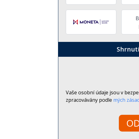
B
Shrnut
Vaše osobní údaje jsou v bezpe
zpracovávány podle
mých zásad
OD