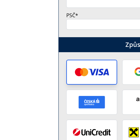
PSČ*
Způs