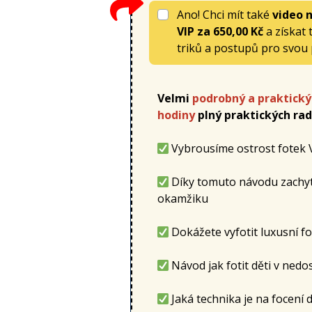
Ano! Chci mít také
video n
VIP
za
650,00 Kč
a získat 
triků a postupů pro svou 
Velmi
podrobný a praktický 
hodiny
plný praktických rad
Vybrousíme ostrost fotek V
Díky tomuto návodu zachyt
okamžiku
Dokážete vyfotit luxusní fot
Návod jak fotit děti v ned
Jaká technika je na focení d