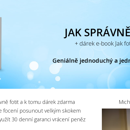
JAK SPRÁVNĚ
+ dárek e-book Jak fot
Geniálně jednoduchý a jed
ávně fotit a k tomu dárek zdarma
Mich
e ve focení posunout velkým skokem
yužít 30 denní garanci vrácení peněz