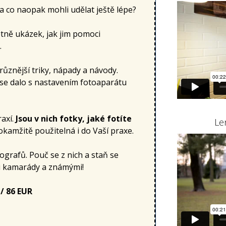
 co naopak mohli udělat ještě lépe?
tně ukázek, jak jim pomoci
.
různější triky, nápady a návody.
 se dalo s nastavením fotoaparátu
axí.
Jsou v nich fotky, jaké fotíte
Le
okamžitě použitelná i do Vaší praxe.
grafů. Pouč se z nich a staň se
i kamarády a známými!
 / 86 EUR