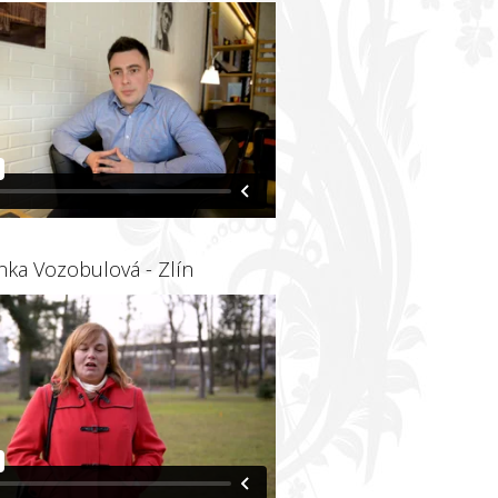
nka Vozobulová - Zlín