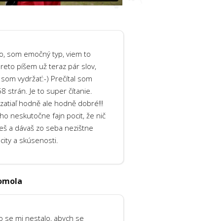
o, som emočný typ, viem to
reto píšem už teraz pár slov,
som vydržať:-) Prečítal som
8 strán. Je to super čítanie.
t zatiaľ hodně ale hodně dobré!!!
o neskutočne fajn pocit, že nič
eš a dávaš zo seba nezištne
city a skúsenosti.
omola
o se mi nestalo, abych se