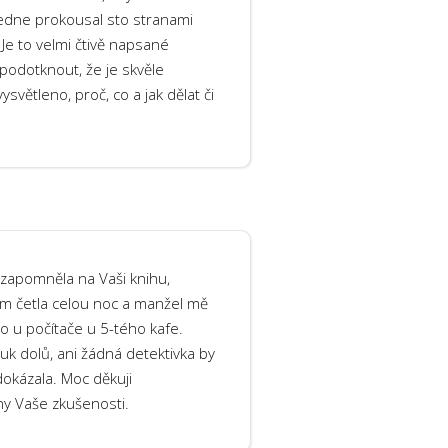
edne prokousal sto stranami
Je to velmi čtivě napsané
podotknout, že je skvěle
vysvětleno, proč, co a jak dělat či
zapomněla na Vaši knihu,
em četla celou noc a manžel mě
o u počítače u 5-tého kafe.
uk dolů, ani žádná detektivka by
okázala. Moc děkuji
ny Vaše zkušenosti.