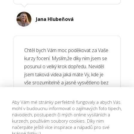
Jana Hlubeňová
Chtěl bych Vám moc poděkovat za Vaše
kurzy focení. Myslím,že díky nim jsem se
posunul o velký krok dopředu. Neviděl
jsem taková videa jaká máte Vy, kde je
vše srozumitelně a jasně vysvětleno bez
nějakých zbytečných technických údajů.
Zkrátka to co je potřeba.
Aby Vám mé stránky perfektně fungovaly a abych Vás
mohl v budoucnu informovat o zajímavých foto tipech,
návodech, postupech či mých online vysíláních a
kurzech, používám soubory cookies. Díky nim
Marek Hádal
načerpáte ještě více inspirace a nápadů pro své
krásné fotky :)