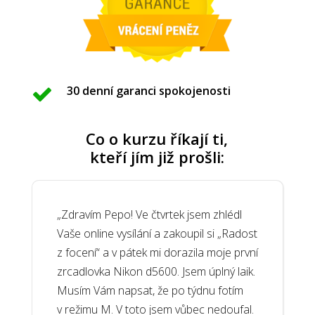
30 denní garanci spokojenosti
Co o kurzu říkají ti,
kteří jím již prošli:
„Zdravím Pepo! Ve čtvrtek jsem zhlédl
Vaše online vysílání a zakoupil si „Radost
z focení“ a v pátek mi dorazila moje první
zrcadlovka Nikon d5600. Jsem úplný laik.
Musím Vám napsat, že po týdnu fotím
v režimu M. V toto jsem vůbec nedoufal.